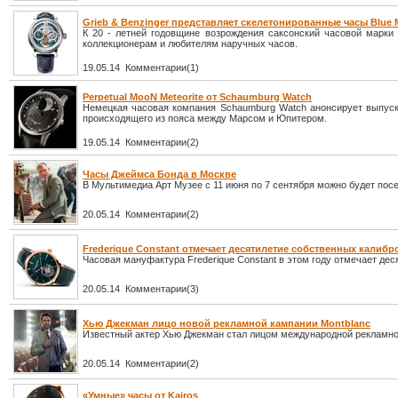
Grieb & Benzinger представляет скелетонированные часы Blue M
К 20 - летней годовщине возрождения саксонский часовой марки
коллекционерам и любителям наручных часов.
19.05.14 Комментарии(1)
Perpetual MooN Meteorite от Schaumburg Watch
Немецкая часовая компания Schaumburg Watch анонсирует выпуск 
происходящего из пояса между Марсом и Юпитером.
19.05.14 Комментарии(2)
Часы Джеймса Бонда в Москве
В Мультимедиа Арт Музее с 11 июня по 7 сентября можно будет пос
20.05.14 Комментарии(2)
Frederique Constant отмечает десятилетие собственных калибр
Часовая мануфактура Frederique Constant в этом году отмечает де
20.05.14 Комментарии(3)
Хью Джекман лицо новой рекламной кампании Montblanc
Известный актер Хью Джекман стал лицом международной рекламно
20.05.14 Комментарии(2)
«Умные» часы от Kairos