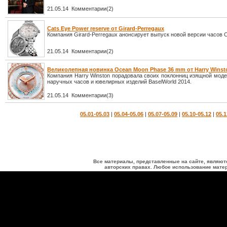
21.05.14 Комментарии(2)
Cats Eye Power reserve от Girard-Perregaux
Компания Girard-Perregaux анонсирует выпуск новой версии часов 
21.05.14 Комментарии(2)
Великолепная новинка Ocean Moon Phase 36 mm от Harry Winst
Компания Harry Winston порадовала своих поклонниц изящной мод
наручных часов и ювелирных изделий BaselWorld 2014.
21.05.14 Комментарии(3)
05.01-05.03
|
05.04-05.06
|
05.07-05.09
|
05.10-05.12
|
05.1
Все материалы, представленные на сайте, являют
авторских правах. Любое использование матер