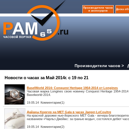
Производители часов
Доска об
и аксессуаров
Производители часов >
Новости о часах за Май 2014г. с 19 по 21
BaselWorld 2014: Conquest Heritage 1954-2014 от Longines
Часовая марка Longines свою новинку Conquest Heritage 1954-201
Baselworld-2014.
19.05.14 Комментарии(1)
Дайаны Крюгер на MET Gala в часах Jaeger-LeCoultre
На красной дорожке нью-йоркского MET Gala - вечера благотворит
названием «Чарльз Джеймс: за гранью моды», состоялся дебют часов
19.05.14 Комментарии(2)