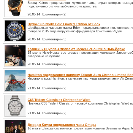
Бренд Kairos представляет «умные» часы, экран которых вывод
подключенного к ним мобильного устройства.
20.05.14 Комментарии(2)
Hydro-Sub North Pole Limited Edition от Edox
Швейцарская часовая марка Edox порадовала своих поклонников лим
феврале 2015 года погружению фридайвера Кристиана Редля.
20.05.14 Комментарии(3)
Коллекция Hybris Artistica от Jaeger-LeCoultre в Нью-Йорке
15 мая в Нью-Йорке состоялась презентация коллекции Jaeger-LeCo
акварелью на бумаге.
20.05.14 Комментарии(2)
Hamilton представляет новинку Takeoff Auto Chrono Limited Edi
Часовая марка Hamilton, в качестве партнера авиакомпании Air Zerma
21.05.14 Комментарии(2)
C65 Trident Classic от Christopher Ward
Новинка C65 Trident Classic от часовой компании Christopher Ward 
21.05.14 Комментарии(2)
Джордж Клуни представляет часы Omega
16 мая в Шанхае состоялась презентация новинки Seamaster Aqua 