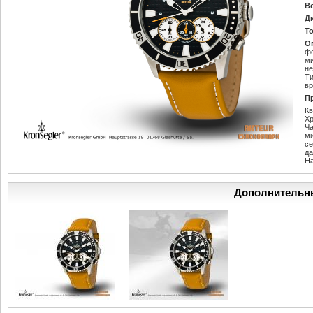
В
Д
Т
О
фо
ми
не
Ти
вр
П
К
Х
Ч
м
се
да
Н
Дополнительн