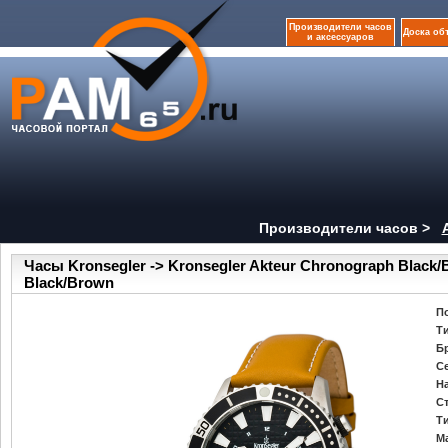
Производители часов
Доска об
и аксессуаров
Производители часов >
Часы Kronsegler -> Kronsegler Akteur Chronograph Black/
Black/Brown
П
Т
Б
С
Н
С
Т
М