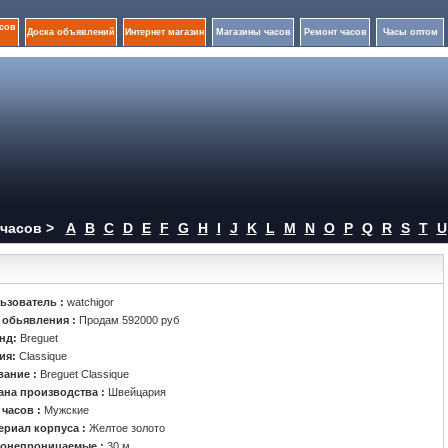
сов
Доска объявлений
Интернет магазин
Магазины часов
Ремонт часов
Часы оптом
часов >
A
B
C
D
E
F
G
H
I
J
K
L
M
N
O
P
Q
R
S
T
U
ьзователь :
watchigor
 обьявления :
Продам 592000 руб
нд:
Breguet
ия:
Classique
вание :
Breguet Classique
ана производства :
Швейцария
 часов :
Мужские
ериал корпуса :
Желтое золото
онепроницаемые :
30 м