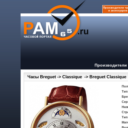
Производители ча
и аксессуаров
Производители 
Часы Breguet -> Classique -> Breguet Classique
Пол
Тип
Бре
Сер
Наз
Стр
Тип
Мат
Вод