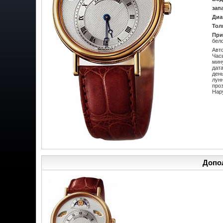
зап
Диа
Тол
При
бело
Авт
Час
мин
дат
ден
лун
про
Нар
Допо