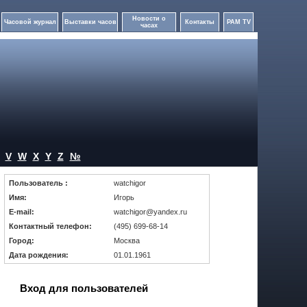
Новости о
Часовой журнал
Выставки часов
Контакты
PAM TV
часах
V
W
X
Y
Z
№
Пользователь :
watchigor
Имя:
Игорь
E-mail:
watchigor@yandex.ru
Контактный телефон:
(495) 699-68-14
Город:
Москва
Дата рождения:
01.01.1961
Вход для пользователей