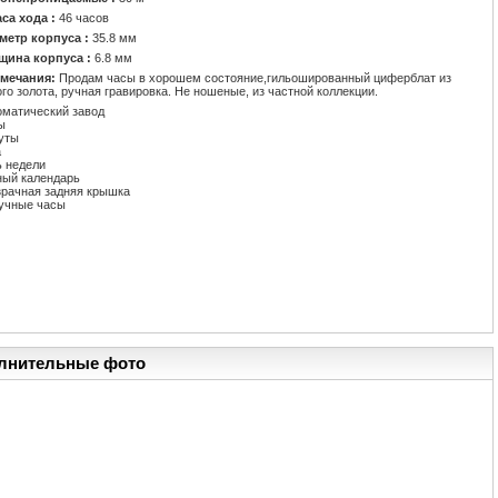
аса хода :
46 часов
метр корпуса :
35.8 мм
щина корпуса :
6.8 мм
мечания:
Продам часы в хорошем состояние,гильошированный циферблат из
го золота, ручная гравировка. Не ношеные, из частной коллекции.
оматический завод
ы
уты
а
ь недели
ный календарь
зрачная задняя крышка
учные часы
лнительные фото