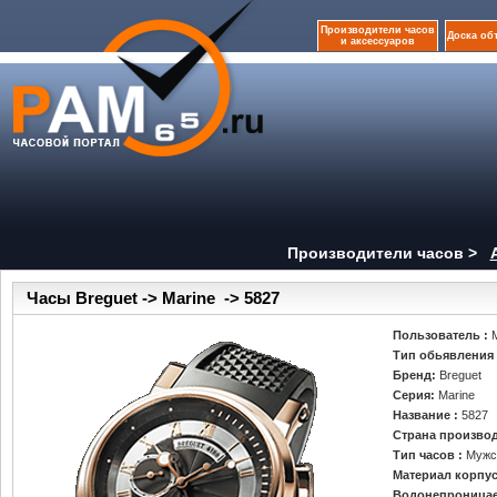
Производители часов
Доска об
и аксессуаров
Производители часов >
Часы Breguet -> Marine -> 5827
Пользователь :
Тип обьявления
Бренд:
Breguet
Серия:
Marine
Название :
5827
Страна производ
Тип часов :
Мужс
Материал корпус
Водонепроница