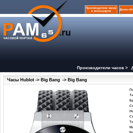
Производители часов
Доска об
и аксессуаров
Производители часов >
Часы Hublot -> Big Bang -> Big Bang
П
Т
Б
С
Н
С
Т
М
В