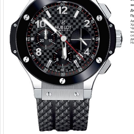
за
Д
П
Ав
Х
Ч
м
се
да
Н