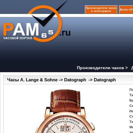
Производители часов
Доска об
и аксессуаров
Производители часов >
Часы A. Lange & Sohne -> Datograph -> Datograph
П
Т
Б
С
Н
С
Т
М
за