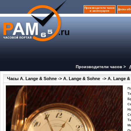
Производители часов
Доска об
и аксессуаров
Производители часов >
Часы A. Lange & Sohne -> A. Lange & Sohne -> A. Lange 
П
Т
Б
С
Н
С
Т
М
О