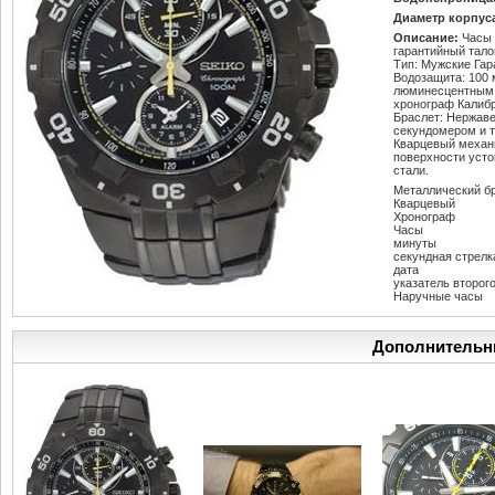
Диаметр корпус
Описание:
Часы 
гарантийный тало
Тип: Мужские Гар
Водозащита: 100 
люминесцентным 
хронограф Калибр
Браслет: Нержаве
секундомером и 
Кварцевый механ
поверхности усто
стали.
Металлический б
Кварцевый
Хронограф
Часы
минуты
секундная стрелк
дата
указатель второг
Наручные часы
Дополнительн