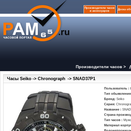
Производители часов
Доска об
и аксессуаров
Производители часов >
Часы Seiko -> Chronograph -> SNAD37P1
Пользователь :
Тип обьявления
Бренд:
Seiko
Серия:
Chronogr
Название :
SNAD
Страна произво
Тип часов :
Муж
Материал корпу
Водонепроница