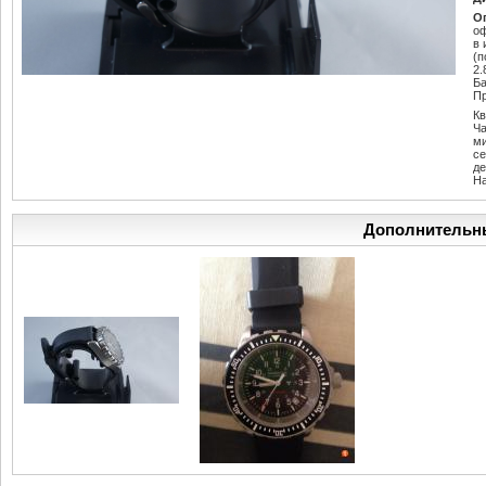
О
оф
в 
(п
2.
Ба
Пр
К
Ч
м
се
де
Н
Дополнительн