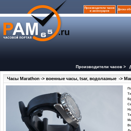
Производители часов
Доска об
и аксессуаров
Производители часов >
Часы Marathon -> военные часы, tsar, водолазные -> Ma
П
Т
Б
С
Н
Т
М
В
Д