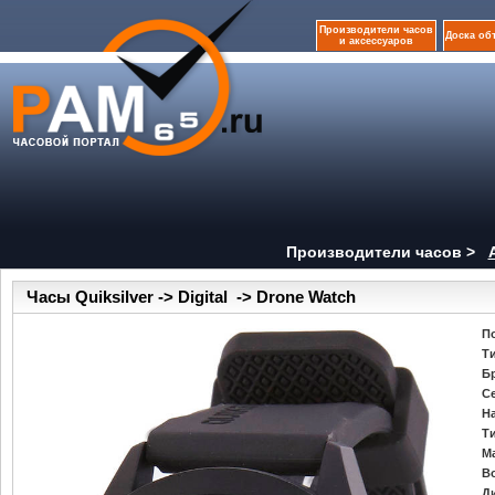
Производители часов
Доска об
и аксессуаров
Производители часов >
Часы Quiksilver -> Digital -> Drone Watch
П
Т
Б
С
Н
Т
М
В
Д