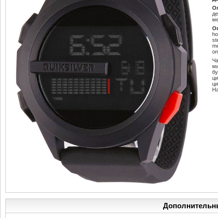
О
де
ме
О
ho
st
me
on
Ч
м
б
ци
ц
Н
Дополнительн