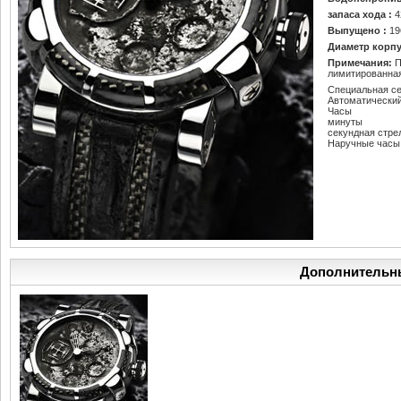
запаса хода :
4
Выпущено :
19
Диаметр корпу
Примечания:
П
лимитированная
Специальная с
Автоматический
Часы
минуты
секундная стре
Наручные часы
Дополнительн