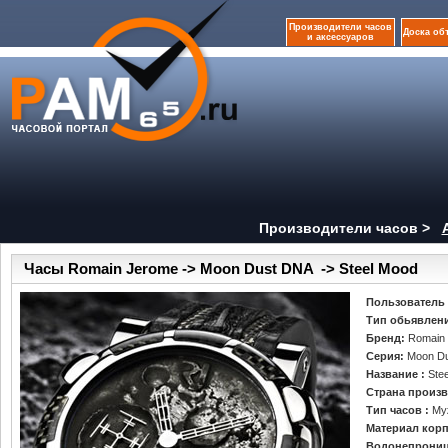
Производители часов
Доска об
и аксессуаров
Производители часов >
Часы Romain Jerome -> Moon Dust DNA -> Steel Mood
Пользователь
Тип обьявлен
Бренд:
Romain
Серия:
Moon D
Название :
Ste
Страна произв
Тип часов :
Му
Материал корп
Водонепрониц