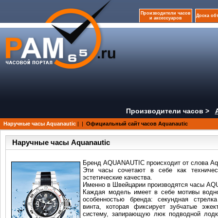
Производители часов
Доска об
и аксессуаров
Производители часов >
Наручные часы Aquanautic
|
|
Официальный сайт часов Aquanautic
Наручные часы Aquanautic
Бренд AQUANAUTIC происходит от слова Aqu
Эти часы сочетают в себе как техничес
эстетические качества.
Именно в Швейцарии производятся часы A
Каждая модель имеет в себе мотивы водно
особенностью бренда: секундная стрелк
винта, которая фиксирует зубчатые эжек
систему, запирающую люк подводной лодк