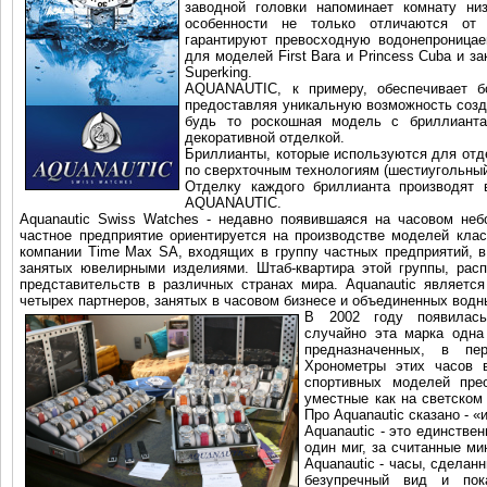
заводной головки напоминает комнату ни
особенности не только отличаются от
гарантируют превосходную водонепроницае
для моделей First Bara и Princess Cuba и з
Superking.
AQUANAUTIC, к примеру, обеспечивает 
предоставляя уникальную возможность созд
будь то роскошная модель с бриллиант
декоративной отделкой.
Бриллианты, которые используются для отд
по сверхточным технологиям (шестиугольный
Отделку каждого бриллианта производят 
AQUANAUTIC.
Aquanautiс Swiss Watches - недавно появившаяся на часовом неб
частное предприятие ориентируется на производстве моделей кла
компании Time Max SA, входящих в группу частных предприятий, в
занятых ювелирными изделиями. Штаб-квартира этой группы, рас
представительств в различных странах мира. Aquanautic являетс
четырех партнеров, занятых в часовом бизнесе и объединенных вод
В 2002 году появилас
случайно эта марка одна
предназначенных, в пе
Хронометры этих часов 
спортивных моделей пре
уместные как на светском 
Про Aquanautiс сказано - «и
Aquanautiс - это единстве
один миг, за считанные м
Aquanautiс - часы, сделан
безупречный вид и пок