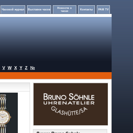
Новости о
Часовой журнал
Выставки часов
Контакты
PAM TV
часах
V
W
X
Y
Z
№