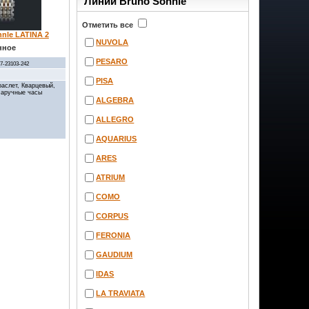
Линии Bruno Sohnle
Отметить все
nle LATINA 2
NUVOLA
нное
PESARO
17-23103-242
PISA
аслет, Кварцевый,
Наручные часы
ALGEBRA
ALLEGRO
AQUARIUS
ARES
ATRIUM
COMO
CORPUS
FERONIA
GAUDIUM
IDAS
LA TRAVIATA