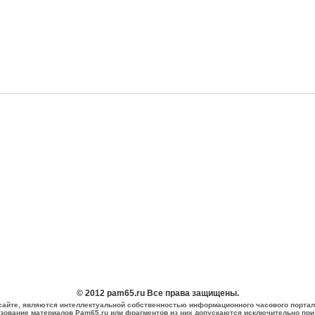
© 2012 pam65.ru Все права защищены.
сайте, являются интеллектуальной собственностью информационного часового портал
зование материалов Pam65.ru или фрагментов из них допускаются исключительно при