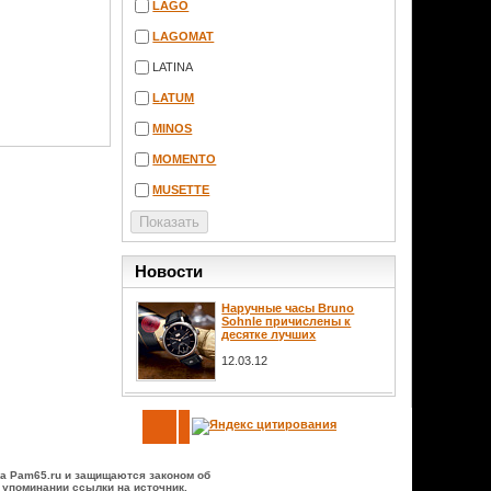
LAGO
LAGOMAT
LATINA
LATUM
MINOS
MOMENTO
MUSETTE
Новости
Наручные часы Bruno
Sohnle причислены к
десятке лучших
12.03.12
а Pam65.ru и защищаются законом об
 упоминании ссылки на источник.