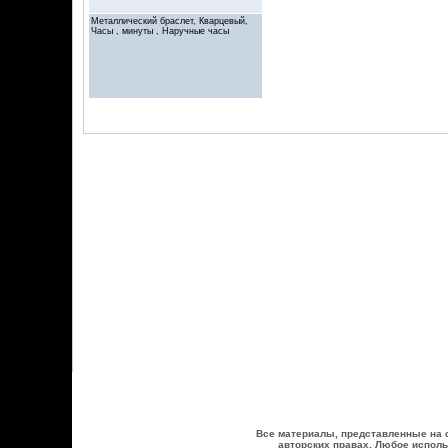
Металлический браслет, Кварцевый,
Часы , минуты , Наручные часы
Все материалы, представленные на 
авторских правах. Любое исполь