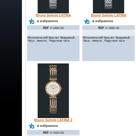
Bruno Sohnle LATINA
Bruno Sohnle LATINA
в избранное
в избранное
REF
REF
17-13062-242
17-13062-742
Металлический браслет, Кварцевый,
Металлический браслет, Кварцевый,
Часы , минуты , Наручные часы
Часы , минуты , Наручные часы
Bruno Sohnle LATINA 2
в избранное
REF
17-33103-242