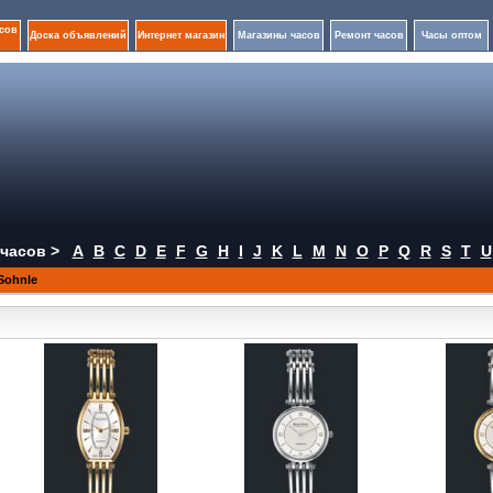
сов
Доска объявлений
Интернет магазин
Магазины часов
Ремонт часов
Часы оптом
часов >
A
B
C
D
E
F
G
H
I
J
K
L
M
N
O
P
Q
R
S
T
U
Sohnle