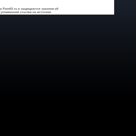
а Pam65.ru и защищаются законом об
 упоминании ссылки на источник.