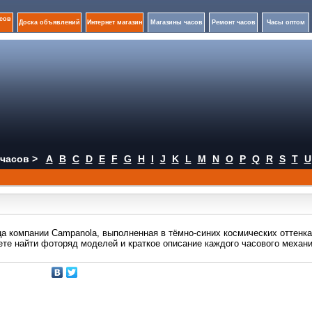
сов
Доска объявлений
Интернет магазин
Магазины часов
Ремонт часов
Часы оптом
часов >
A
B
C
D
E
F
G
H
I
J
K
L
M
N
O
P
Q
R
S
T
U
ца компании Campanola, выполненная в тёмно-синих космических оттенка
те найти фоторяд моделей и краткое описание каждого часового механ