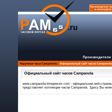
Производители ча
и аксессуаров
Производители 
Наручные часы Campanola
|
Официальный сайт часов Campanola
Официальный сайт часов Campanola
www.campanola-timepieces.com - официальная веб-страни
представляет коллекции часов Campanola. Здесь Вы може