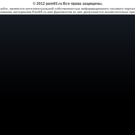
© 2012 pam65.ru Все права защищены.
сайте, являются интеллектуальной собственностью информационного часового портал
зование материалов Pam65.ru или фрагментов из них допускаются исключительно при