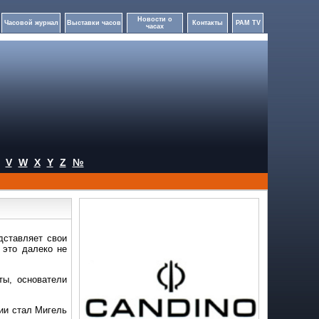
Новости о
Часовой журнал
Выставки часов
Контакты
PAM TV
часах
V
W
X
Y
Z
№
дставляет свои
 это далеко не
ты, основатели
нии стал Мигель