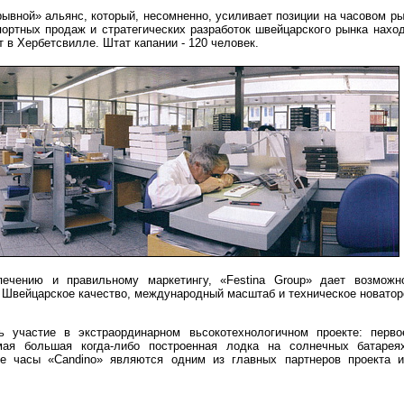
зрывной» альянс, который, несомненно, усиливает позиции на часовом ры
портных продаж и стратегических разработок швейцарского рынка наход
 в Хербетсвилле. Штат капании - 120 человек.
печению и правильному маркетингу, «Festina Group» дает возможн
. Швейцарское качество, международный масштаб и техническое новатор
 участие в экстраординарном вьсокотехнологичном проекте: перво
амая большая когда-либо построенная лодка на солнечных батарея
ие часы «Candino» являются одним из главных партнеров проекта 