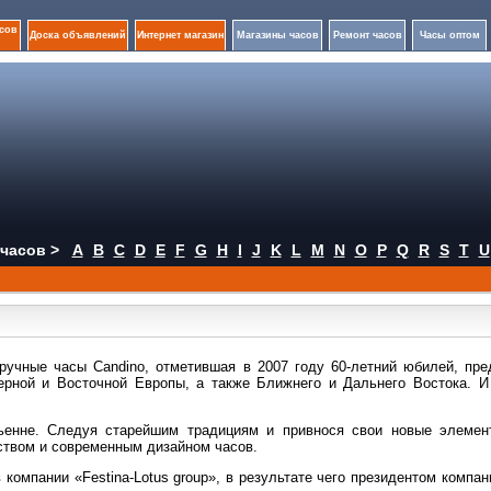
сов
Доска объявлений
Интернет магазин
Магазины часов
Ремонт часов
Часы оптом
часов >
A
B
C
D
E
F
G
H
I
J
K
L
M
N
O
P
Q
R
S
T
U
ручные часы Candino, отметившая в 2007 году 60-летний юбилей, пре
ерной и Восточной Европы, а также Ближнего и Дальнего Востока. И
ьенне. Следуя старейшим традициям и привнося свои новые элемен
ством и современным дизайном часов.
компании «Festina-Lotus group», в результате чего президентом компа