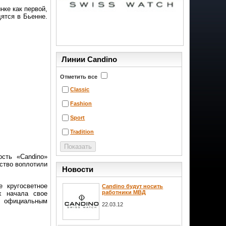
нке как первой,
ятся в Бьенне.
Линии Candino
Отметить все
Classic
Fashion
Sport
Tradition
ость «Candino»
ство воплотили
Новости
е кругосветное
Candino будут носить
работники МВД
х начала свое
и официальным
22.03.12