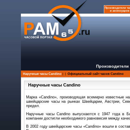
Производители ча
и аксессуаров
Производители 
Наручные часы Candino
|
|
Официальный сайт часов Candino
Наручные часы Candino
Марка «Candino», производящая всемирно известные на
швейцарские часы на рынках Швейцарии, Австрии, Сев
предел.
Наручные часы Candino выпускаются с 1947 года в Б
компании достигли необходимого равновесия между каче
В 2002 году швейцарские часы «Candino» вошли в состав 