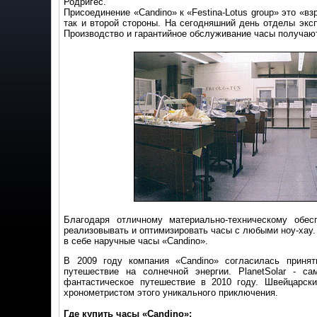
Родригес.
Присоединение «Candino» к «Festina-Lotus group» это «в
так и второй стороны. На сегодняшний день отделы экс
Производство и гарантийное обслуживание часы получают
Благодаря отличному материально-техническому обес
реализовывать и оптимизировать часы с любыми ноу-хау
в себе наручные часы «Candino».
В 2009 году компания «Candino» согласилась принять
путешествие на солнечной энергии. PlanetSolar - с
фантастическое путешествие в 2010 году. Швейцарск
хронометристом этого уникального приключения.
Где купить часы «Candino»: