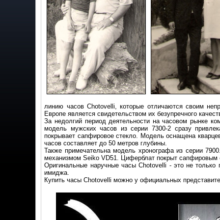
линию часов Chotovelli, которые отличаются своим не
Европе является свидетельством их безупречного качест
За недолгий период деятельности на часовом рынке ком
модель мужских часов из серии 7300-2 сразу привлек
покрывает сапфировое стекло. Модель оснащена кварцев
часов составляет до 50 метров глубины.
Также примечательна модель хронографа из серии 7900
механизмом Seiko VD51. Циферблат покрыт сапфировым с
Оригинальные наручные часы Chotovelli - это не тольк
имиджа.
Купить часы Chotovelli можно у официальных представит