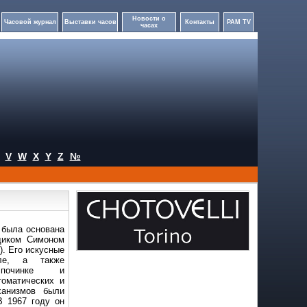
Новости о
Часовой журнал
Выставки часов
Контакты
PAM TV
часах
V
W
X
Y
Z
№
i была основана
щиком Симоном
). Его искусные
ле, а также
починке и
томатических и
ханизмов были
В 1967 году он