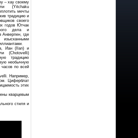
оу – хау своему
и (Yitchaku
воплотить мечты
лжив традицию и
овщиков своего
ых годов Ютчак
вого дела и
в Анверпен, где
зысканными
иллиантами.
, Иан (IIan) и
и (Chotovelli)
ную традицию
овую необычную
 часов по всей
lli. Например,
том. Циферблат
ицаемость этих
щены кварцевым
льного стиля и