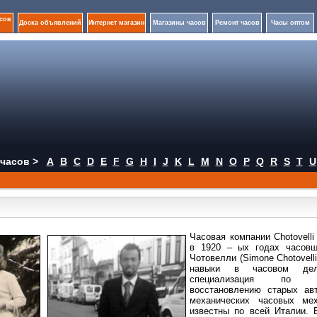
сов
Доска объявлений
Интернет магазин
Магазины часов
Ремонт часов
Часы оптом
часов >
A
B
C
D
E
F
G
H
I
J
K
L
M
N
O
P
Q
R
S
T
U
Часовая компании Chotovell
в 1920 – ых годах часов
Чотовелли (Simone Chotovelli
навыки в часовом де
специализация по 
восстановлению старых ав
механических часовых ме
известны по всей Италии. 