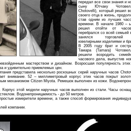
передал все свои знания и н
сыну Ютчаку Чотовелл
Chotovelli), который решил 
своего отца в жизнь, продо
став одним из лучших час
времени. В начале 1980 – 
решил отойти от часо
перебрался со всей семьей 
занялся торговлей и
ювелирными изделиями и бр
В 2005 году брат и сестра
Тамара (Tamara) Чотовелл
решили возродить семей
часового дела, выпустив н
превзойденным мастерством и дизайном. Возросшая популярность этих
ва и удивительно приемлемых цен.
пания представила несколько роскошных серий наручных часов Chotove
ает внимание. 52 – миллиметровый корпус этих часов покрыт золо
ым механизмом Citizen Miyota. Ремешок выполнен из кожи. Водонепрон
. Корпус этой модели наручных часов выполнен из стали. Часы осна
теклом. Водонепроницаемость - до 50 метров.
о простые измерители времени, а также способ формирования индивидуа
елей компании.