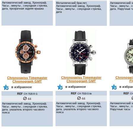
Автоматический завод, Хронограф,
Металлический браслет,
Автоматический з
Часы , минуты , секундная стрелка,
Автоматический завод, Хронограф,
Часы , минуты , 
дата, прозрачная задняя крышка
Часы , минуты , секундная стрелка,
дата, Наручные 
дата
Chronoswi
Chronoswiss Timemaster
Chronoswiss Timemaster
Fl
Chronograph GMT
Chronograph GMT
в избра
в избранное
в избранное
REF
REF
REF
CH
CH 7533 G bk
CH 7535 R G
44
44
Автоматический з
Автоматический завод, Хронограф,
Автоматический завод, Хронограф,
Часы , минуты , 
Часы , минуты , секундная стрелка,
Часы , минуты , секундная стрелка,
Наручные часы
дата, указатель второго часового
дата, указатель второго часового
пояса
пояса