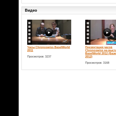
Видео
Часы Chronoswiss BaselWorld
Презентация часов
2011
Chronoswiss на выст
BaselWorld 2012 (Базе
Просмотров: 3237
2012)
Просмотров: 3168