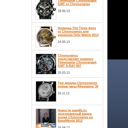
Timemaster Chronograph
GMT от Chronoswiss
18.06.13
Новинка The Three Apes
от Chronoswiss для
аукциона Only Watch 2013
24.05.13
Chronoswiss
представляет новинку
Timemaster Chronograph
GMT S-RAY 007
25.03.13
Три декады Chronoswiss
новые часы Régulateur 30
16.11.12
Новости pam65.ru:
эксклюзивный видео
ролик Chronoswiss на
BaselWorld 2012
16.04.12