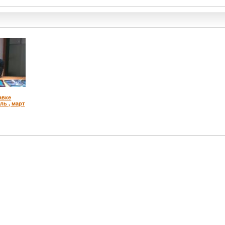
авке
ль , март