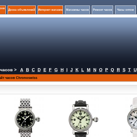
сов
Доска объявлений
Интернет магазин
Магазины часов
Ремонт часов
Часы оптом
часов >
A
B
C
D
E
F
G
H
I
J
K
L
M
N
O
P
Q
R
S
T
U
йт часов Chronoswiss