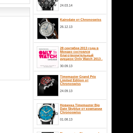
24.03.14
Kairodate от Chronoswiss
26.12.13
28 сентября 2013 года в
Монако состоялся
благотворительный
аукцион Only Watch 2013 .
30.09.13
Timemaster Grand Prix
Limited Edition от
Chronoswiss
24.09.13
Новинка Timemaster Big
Date Skyblue от компании
Chronoswiss
01.08.13