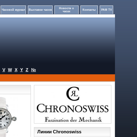
Новости о
Часовой журнал
Выставки часов
Контакты
PAM TV
часах
V
W
X
Y
Z
№
Линии Chronoswiss