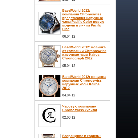
BaselWorld 2012:
компания Chronoswiss
представляет наручные
часы Pacific Color новую
модель в линии Pacific
Line
06.04.12
BaselWorld 2012: новинка
от компании Chronoswiss
наручные часы Kairos
Chronograph 2012
05.04.12
BaselWorld 2012: новинка
компании Chronoswiss
наручные часы Kairos
2012
04.04.12
Часовую компанию
Chronoswiss купили
02.03.12
Возращение к корням: