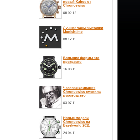
новый Kairos от
Chronoswiss
08.02.12
Лучшие часы выставки
Munichtime
08.12.11
Большие формы это
прекрасно
16.08.11
Часовая компания
Chronoswiss сменила
руководство
03.07.11
Новые модели
Chronoswiss на
Baselworld 2011
24.04.11