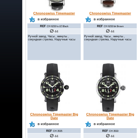
Chronoswiss Timemaster
Chronoswiss Timemaster
в избранное
в избранное
REF
REF
CH 6233 bk Brown
CH 6233 lu LE Black
44
44
Ручной завод, Часы , минуты ,
Ручной завод, Часы , минуты ,
секундная стрелка, Наручные часы
секундная стрелка, Наручные часы
Chronoswiss Timemaster Big
Chronoswiss Timemaster Big
Date
Date
в избранное
в избранное
REF
REF
CH 3535
CH 3533
44
44