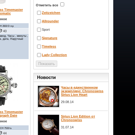
Отметить все
ss Timemaster
Zeitzeichen
omatic
нное
Allrounder
H 2833 D mp
Sport
40
авод, Часы , минуты ,
Signature
а, дата, Наручные
Timeless
Lady Collection
Новости
Часы в единственном
экземпляре: Chronoswiss
Sirius Lion Heart
29.08.14
ss Timemaster
graph Date
Sirius Lion Edition от
Chronoswiss
нное
31.07.14
CH 7533 lu
44