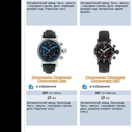
Автоматический завод, Часы , минуты
Автоматический завод, Часы , минуты
, секундная стрелка, дата, индикация
, секундная стрелка, дата, индикация
резерва хода, Наручные часы
резерва хода, прозрачная задняя
крышка
Chronoswiss Timemaster
Chronoswiss Timemaster
Chronograph Date
Chronograph GMT
в избранное
в избранное
REF
REF
CH 7533 nh
CH 7535 G bk
44
44
Автоматический завод, Хронограф,
Автоматический завод, Хронограф,
Часы , минуты , секундная стрелка,
Часы , минуты , секундная стрелка,
дата, Наручные часы
дата, указатель второго часового
пояса