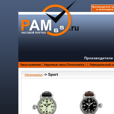
Производители ча
и аксессуаров
Производители 
Часы-кузнечик
|
Наручные часы Chronoswiss
|
|
Официальный са
-> Sport
Chronoswiss