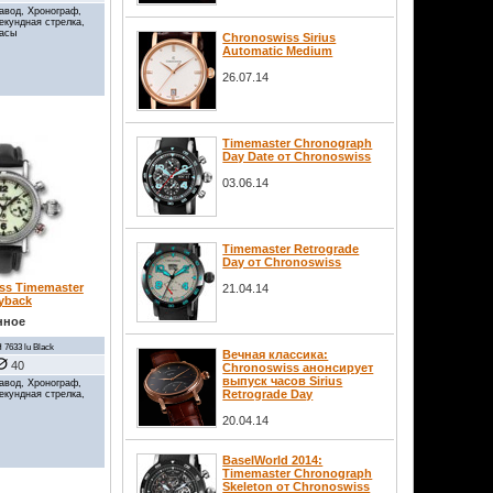
авод, Хронограф,
секундная стрелка,
часы
Chronoswiss Sirius
Automatic Medium
26.07.14
Timemaster Chronograph
Day Date от Chronoswiss
03.06.14
Timemaster Retrograde
Day от Chronoswiss
ss Timemaster
21.04.14
yback
нное
 7633 lu Black
Вечная классика:
40
Chronoswiss анонсирует
выпуск часов Sirius
авод, Хронограф,
Retrograde Day
секундная стрелка,
20.04.14
BaselWorld 2014:
Timemaster Chronograph
Skeleton от Chronoswiss