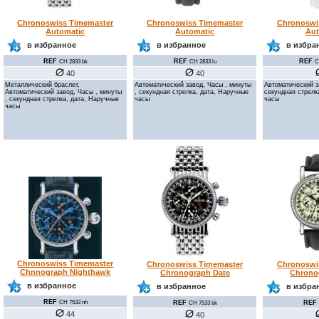
Chronoswiss Timemaster
Chronoswiss Timemaster
Chronoswi
Automatic
Automatic
Aut
в избранное
в избранное
в избра
REF
REF
REF
CH 2833 bk
CH 2833 lu
C
40
40
Металлический браслет,
Автоматический завод, Часы , минуты
Автоматический з
Автоматический завод, Часы , минуты
, секундная стрелка, дата, Наручные
секундная стрелк
, секундная стрелка, дата, Наручные
часы
часы
часы
Chronoswiss Timemaster
Chronoswiss Timemaster
Chronoswi
Chnnograph Nighthawk
Chronograph Date
Chrono
в избранное
в избранное
в избра
REF
REF
REF
СН 7533 nh
CH 7533 bk
44
40