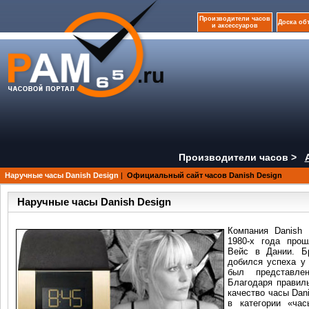
Производители часов
Доска об
и аксессуаров
Производители часов >
Наручные часы Danish Design
|
Официальный сайт часов Danish Design
Наручные часы Danish Design
Компания Danish 
1980-х года прош
Вейс в Дании. Б
добился успеха у 
был представле
Благодаря правил
качество часы Dan
в категории «ча