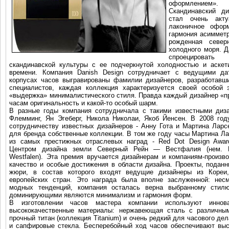
оформлением».
Скандинавский д
стал очень акту
лаконичное офор
гармония асимметр
рожденная севе
холодного моря. Д
спроецироват
скандинавской культуры с ее подчеркнутой холодностью и аскет
времени. Компания Danish Design сотрудничает с ведущими да
корпусах часов выгравированы фамилии дизайнеров, разработав
специалистов, каждая коллекция характеризуется своей особой 
«выдержка» минималистического стиля. Правда каждый дизайнер «п
часам оригинальность и какой-то особый шарм.
В разные годы компания сотрудничала с такими известными
диза
Флемминг, Ян Эгеберг, Никола Николаи, Якоб Йенсен. В 2008 год
сотрудничеству известных дизайнеров - Анну Гота и Мартина Ларс
для бренда собственные коллекции. В том же году часы Мартина Л
из самых престижных отраслевых наград - Red Dot Design Awar
Центром дизайна земли Северный Рейн — Вестфалия (нем. De
Westfalen). Эта премия вручается дизайнерам и компаниям-произ
качество и особые достижения в области дизайна. Проекты, поданн
жюри, в состав которого входят ведущие дизайнеры из Кореи
европейских стран. Это награда была вполне заслуженной: нес
модных тенденций, компания осталась верна выбранному стил
доминирующими являются минимализм и гармония форм.
В изготовлении часов мастера компании используют иннов
высококачественные материалы: нержавеющая сталь с различным
прочный титан (коллекция Titanium) и очень редкий для часового д
и сапфировые стекла. Бесперебойный ход часов обеспечивают вы