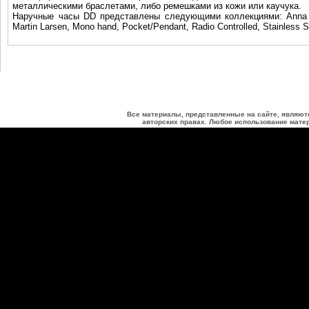
металлическими браслетами, либо ремешками из кожи или каучука.
Наручные часы DD представлены следующими коллекциями: Anna Goth
Martin Larsen, Mono hand, Pocket/Pendant, Radio Controlled, Stainless S
Все материалы, представленные на сайте, являют
авторских правах. Любое использование матер