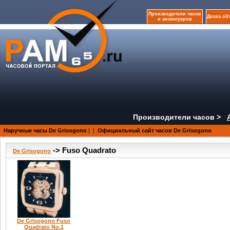
Производители часов
Доска об
и аксессуаров
Производители часов >
Наручные часы De Grisogono
|
|
Официальный сайт часов De Grisogono
-> Fuso Quadrato
De Grisogono
De Grisogono Fuso
Quadrato No.1