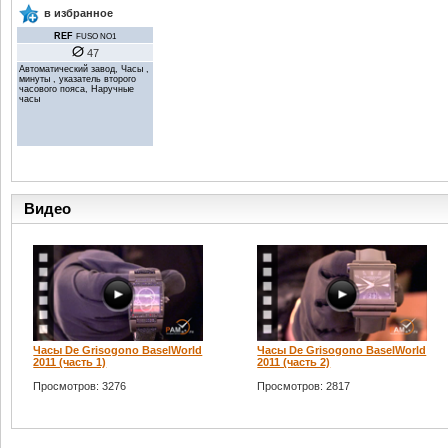
в избранное
REF
FUSO NO1
47
Автоматический завод, Часы ,
минуты , указатель второго
часового пояса, Наручные
часы
Видео
Часы De Grisogono BaselWorld
Часы De Grisogono BaselWorld
2011 (часть 1)
2011 (часть 2)
Просмотров: 3276
Просмотров: 2817