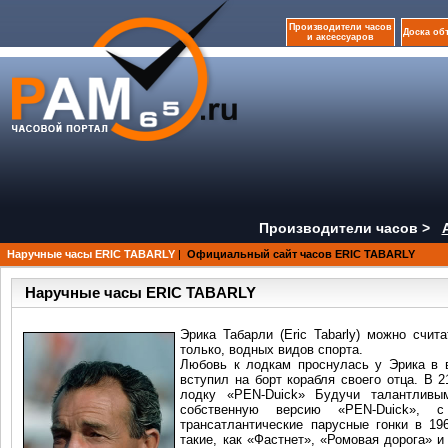
Производители часов
Доска об
и аксессуаров
Производители часов >
Наручные часы ERIC TABARLY
|
Официальный сайт часов ERIC TABARLY
Наручные часы ERIC TABARLY
Эрика Табарли (Eric Tabarly) можно счи
только, водных видов спорта.
Любовь к лодкам проснулась у Эрика в в
вступил на борт корабля своего отца. В 
лодку «PEN-Duick» Будучи талантливы
собственную версию «PEN-Duick», 
трансатлантические парусные гонки в 19
такие, как «Фастнет», «Ромовая дорога» 