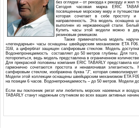
без оглядки – от рекорда к рекорду и жил 
Сегодня часовая марка ERIC TABAR
посвященные морскому миру и путешестви
которая сочетает в себе простоту и 
направленность. Эта модель оснащена ш
выполнен из нержавеющей стали. Белый
Купить часы этой модели можно в дву
резиновым ремешком.
Также примечательна модель наручны
«легендарные» часы оснащены швейцарским механизмом ETA F06.
316l, а циферблат защищен сапфировым стеклом. Модель доступн
Водонепроницаемость составляет до 50 метров глубины. Для того,
поторопиться, ведь модель представлена в ограниченном количестве
Для прекрасной половины компания ERIC TABARLY представила кол
гармонично сочетаются простота и ненавязчивая элегантность.
сапфировым стеклом, изображена буква “J”, которая символизирует и
Модели этой коллекции оснащены швейцарским механизмом ETA F05.
на позиции 6 часов. Водонепроницаемость – до 50 метров. Модели д
Если вы поклонник регат или любитель морских наземных и возду
TABARLY станут надежным спутником во всех ваших активных начин