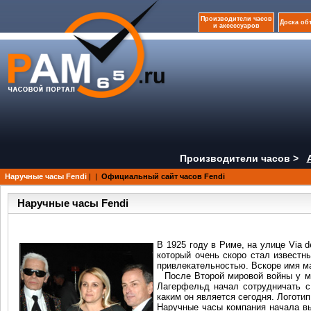
Производители часов
Доска об
и аксессуаров
Производители часов >
Наручные часы Fendi
|
|
Официальный сайт часов Fendi
Наручные часы Fendi
В 1925 году в Риме, на улице Via 
который очень скоро стал известн
привлекательностью. Вскоре имя ма
После Второй мировой войны у ма
Лагерфельд начал сотрудничать с
каким он является сегодня. Логоти
Наручные часы компания начала вы