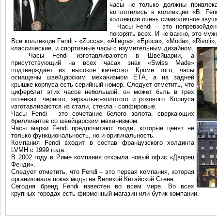
часы не только должны привлека
воплотились в коллекции «B. Fen
коллекции очень символичное звуча
Часы Fendi – это непревзойденн
покорять всех. И не важно, это му
Все коллекции Fendi - «Zucca», «Allegra», «Epoca», «Moda», «Rivoli»
классические, и спортивные часы с изумительным дизайном.
Часы Fendi изготавливаются в Швейцарии, а
присутствующий на всех часах знак «Swiss Made»
подтверждает их высокое качество. Кроме того, часы
оснащены швейцарским механизмом ЕТА, а на задней
крышке корпуса есть серийный номер. Следует отметить, что
циферблат этих часов небольшой, он может быть в трех
оттенках: черного, зеркально-золотого и розового. Корпуса
изготавливаются из стали, стекла - сапфировые.
Часы Fendi - это сочетание белого золота, сверкающих
бриллиантов со швейцарским механизмом.
Часы марки Fendi предпочитают люди, которые ценят не
только функциональность, но и оригинальность.
Компания Fendi входит в состав французского холдинга
LVMH с 1999 года.
В 2002 году в Риме компания открыла новый офис «Дворец
Фенди».
Следует отметить, что Fendi – это первая компания, которая
организовала показ моды на Великой Китайской Стене.
Сегодня бренд Fendi известен во всем мире. Во всех
крупных городах есть фирменный магазин или бутик компании.