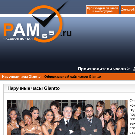
Производители часов
Доска об
и аксессуаров
Производители часов >
Наручные часы Giantto
|
Официальный сайт часов Giantto
Наручные часы Giantto
Ос
ко
г
по
ро
т
со
ст