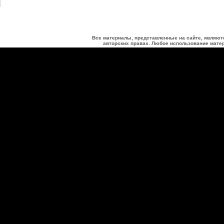
Все материалы, представленные на сайте, являют
авторских правах. Любое использование матер