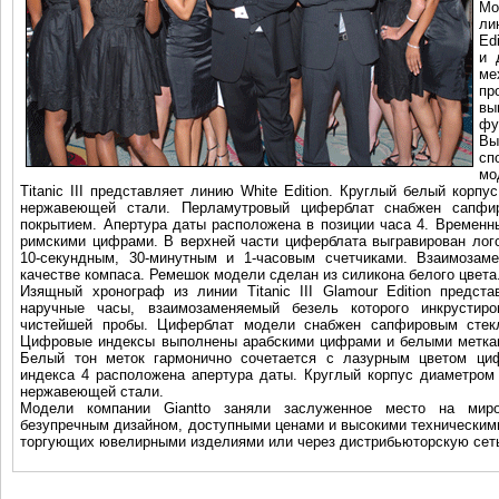
Мо
ли
Edi
и 
м
пр
вы
фу
В
сп
мо
Titanic III представляет линию White Edition. Круглый белый корп
нержавеющей стали. Перламутровый циферблат снабжен сапфи
покрытием. Апертура даты расположена в позиции часа 4. Времен
римскими цифрами. В верхней части циферблата выгравирован лог
10-секундным, 30-минутным и 1-часовым счетчиками. Взаимозам
качестве компаса. Ремешок модели сделан из силикона белого цвета
Изящный хронограф из линии Titanic III Glamour Edition предст
наручные часы, взаимозаменяемый безель которого инкрустир
чистейшей пробы. Циферблат модели снабжен сапфировым стек
Цифровые индексы выполнены арабскими цифрами и белыми метка
Белый тон меток гармонично сочетается с лазурным цветом циф
индекса 4 расположена апертура даты. Круглый корпус диаметром
нержавеющей стали.
Модели компании Giantto заняли заслуженное место на мир
безупречным дизайном, доступными ценами и высокими техническими
торгующих ювелирными изделиями или через дистрибьюторскую сеть