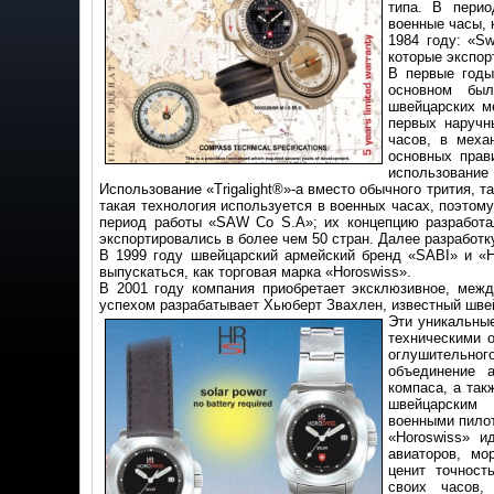
типа. В пери
военные часы, 
1984 году: «S
которые экспор
В первые годы
основном был
швейцарских м
первых наручн
часов, в меха
основных прав
использование
Использование «Trigalight®»-а вместо обычного трития, т
такая технология используется в военных часах, поэтом
период работы «SAW Co S.A»; их концепцию разработа
экспортировались в более чем 50 стран. Далее разработку
В 1999 году швейцарский армейский бренд «SABI» и «H
выпускаться, как торговая марка «Horoswiss».
В 2001 году компания приобретает эксклюзивное, меж
успехом разрабатывает Хьюберт Звахлен, известный шве
Эти уникальны
техническими о
оглушительно
объединение 
компаса, а так
швейцарским
военными пило
«Horoswiss» и
авиаторов, мо
ценит точност
своих часов,