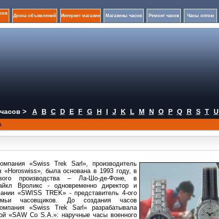
сов
Доска объявлений
Интернет магазин
Магазины часов
Ремонт часов
Часы оптом
часов >
A
B
C
D
E
F
G
H
I
J
K
L
M
N
O
P
Q
R
S
T
U
s
омпания «Swiss Trek Sarl»,
производитель
 «Horoswiss», была основана в 1993 году, в
вого производства – Ла-Шо-де-Фоне, в
айкл Вроликс - одновременно директор и
ании «SWISS TREK» - представитель 4-ого
емьи часовщиков. До создания часов
компания «Swiss Trek Sarl» разрабатывала
ой «SAW Co S.A.»: наручные часы военного