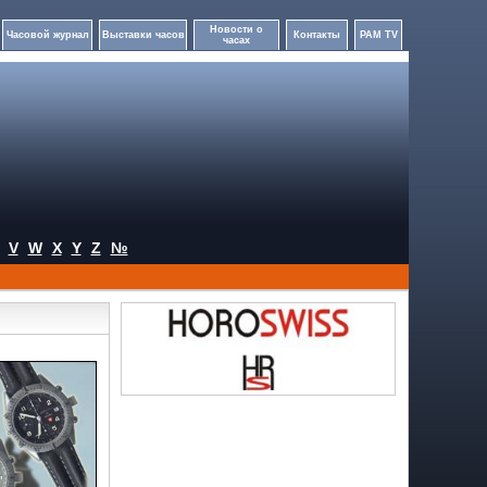
Новости о
Часовой журнал
Выставки часов
Контакты
PAM TV
часах
V
W
X
Y
Z
№