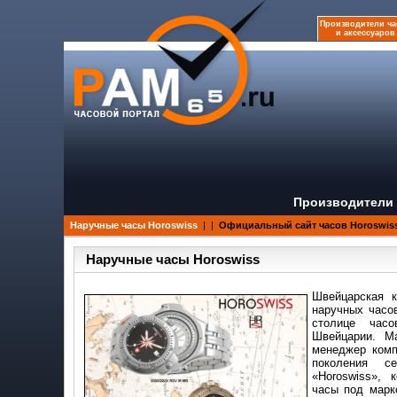
Производители ча
и аксессуаров
Производители 
Наручные часы Horoswiss
|
|
Официальный сайт часов Horoswis
Наручные часы Horoswiss
Швейцарская к
наручных часов
столице часо
Швейцарии. М
менеджер комп
поколения с
«Horoswiss», 
часы под марк