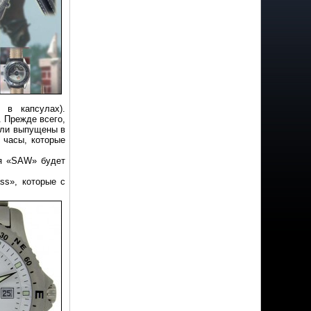
я в капсулах).
. Прежде всего,
были выпущены в
 часы, которые
ия «SAW» будет
ss», которые с