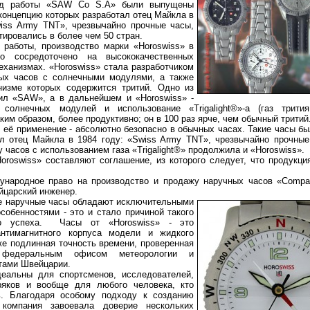
од работы «SAW Co S.A» были выпущены
концепцию которых разработал отец Майкла в
wiss Army TNT», чрезвычайно прочные часы,
тировались в более чем 50 стран.
 работы, производство марки «Horoswiss» в
о сосредоточено на высококачественных
еханизмах. «Horoswiss» стала разработчиком
ых часов с солнечными модулями, а также
низме которых содержится тритий. Одно из
ил «SAW», а в дальнейшем и «Horoswiss» -
 солнечных модулей и использование «Trigalight®»-а (газ трити
аким образом, более продуктивно; он в 100 раз ярче, чем обычный тритий
у её применение - абсолютно безопасно в обычных часах. Такие часы 
л отец Майкла в 1984 году: «Swiss Army TNT», чрезвычайно прочные
 часов с использованием газа «Trigalight®» продолжила и «Horoswiss».
oroswiss» составляют соглашение, из которого следует, что продукц
дународное право на производство и продажу наручных часов «Compa
йцарский инженер.
е наручные часы обладают
исключительными
собенностями - это и стало причиной такого
го успеха. Часы от «Horoswiss» - это
антимагнитного корпуса модели и жидкого
же подлинная точность времени, проверенная
 федеральным офисом метеорологии и
тами Швейцарии.
деальны для спортсменов, исследователей,
ряков и вообще для любого человека, кто
ь. Благодаря особому подходу к созданию
 компания завоевала доверие нескольких