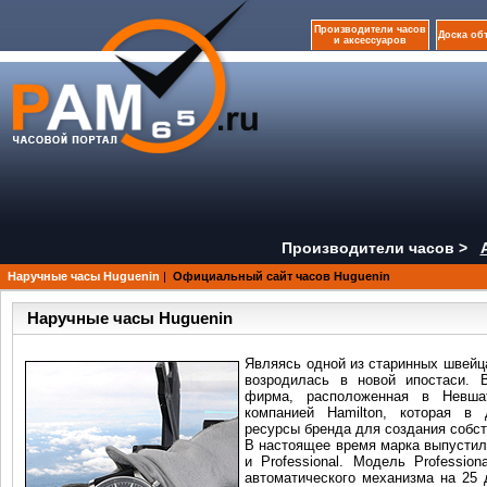
Производители часов
Доска об
и аксессуаров
Производители часов >
Наручные часы Huguenin
|
Официальный сайт часов Huguenin
Наручные часы Huguenin
Являясь одной из старинных швейц
возродилась в новой ипостаси. 
фирма, расположенная в Невшат
компанией Hamilton, которая в 
ресурсы бренда для создания собс
В настоящее время марка выпустила
и Professional. Модель Professio
автоматического механизма на 25 