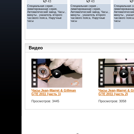
43
43
Специальная серия ,
Специальная серия ,
Специальная с
лимитированная серия,
лимитированная серия,
лимитированна
Автоматический завод, Часы ,
Автоматический завод, Часы ,
Автоматический
минуты , указатель второго
минуты , указатель второго
минуты , указа
часового пояса, Наручные
часового пояса, Наручные
часового пояс
часы
часы
часы
Видео
Часы Jean-Marret & Gillman
Часы Jean-Marret & G
GTE 2011 (часть 1)
GTE 2011 (часть 2)
Просмотров: 3445
Просмотров: 3058