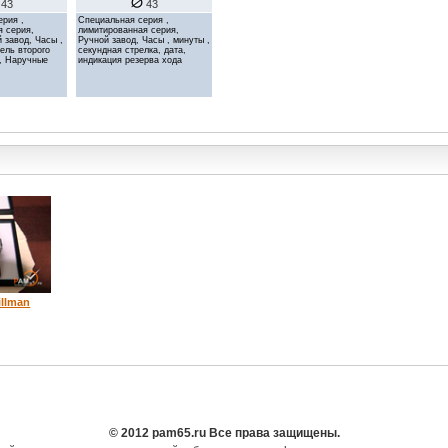
43
43
ерия ,
Специальная серия ,
я серия,
лимитированная серия,
 завод, Часы ,
Ручной завод, Часы , минуты ,
тель второго
секундная стрелка, дата,
а, Наручные
индикация резерва хода
illman
© 2012 pam65.ru Все права защищены.