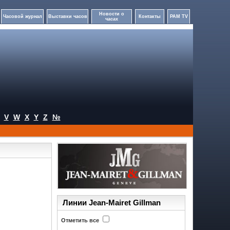
Новости о
Часовой журнал
Выставки часов
Контакты
PAM TV
часах
V
W
X
Y
Z
№
Линии Jean-Mairet Gillman
Отметить все