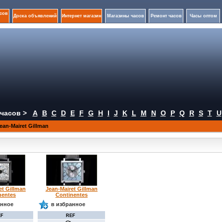
сов
Доска объявлений
Интернет магазин
Магазины часов
Ремонт часов
Часы оптом
часов >
A
B
C
D
E
F
G
H
I
J
K
L
M
N
O
P
Q
R
S
T
U
an-Mairet Gillman
et Gillman
Jean-Mairet Gillman
nentes
Continentes
анное
в избранное
EF
REF