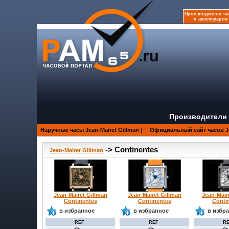
Производители ча
и аксессуаров
Производители 
Наручные часы Jean-Mairet Gillman
|
|
Официальный сайт часов Je
-> Continentes
Jean-Mairet Gillman
Jean-Mairet Gillman
Jean-Mairet Gillman
Jean-Mair
Continentes
Continentes
Conti
в избранное
в избранное
в избр
REF
REF
R