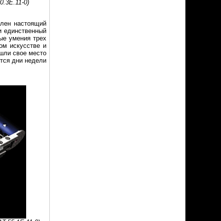
0.3E.11-0)
влен настоящий
и единственный
ые умения трех
ом искусстве и
шли свое место
ются дни недели