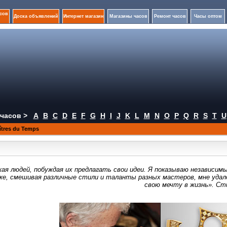
сов
Доска объявлений
Интернет магазин
Магазины часов
Ремонт часов
Часы оптом
часов >
A
B
C
D
E
F
G
H
I
J
K
L
M
N
O
P
Q
R
S
T
U
tres du Temps
жая людей, побуждая их предлагать свои идеи. Я показываю независим
же, смешивая различные стили и таланты разных мастеров, мне уда
свою мечту в жизнь». Ст