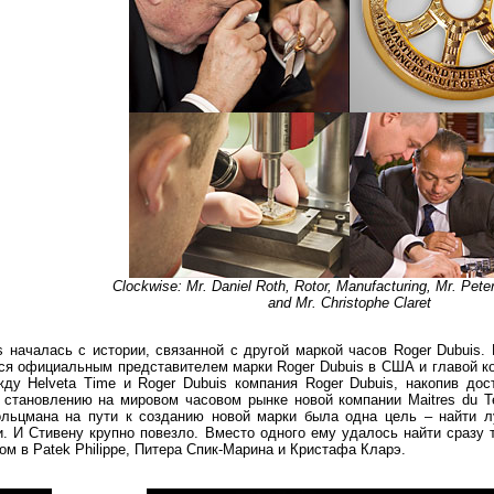
Clockwise: Mr. Daniel Roth, Rotor, Manufacturing, Mr. Pet
and Mr. Christophe Claret
 началась с истории, связанной с другой маркой часов Roger Dubuis.
лся официальным представителем марки Roger Dubuis в США и главой ко
ду Helveta Time и Roger Dubuis компания Roger Dubuis, накопив дос
 становлению на мировом часовом рынке новой компании Maitres du T
ольцмана на пути к созданию новой марки была одна цель – найти 
. И Стивену крупно повезло. Вместо одного ему удалось найти сразу 
м в Patek Philippe, Питера Спик-Марина и Кристафа Кларэ.