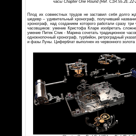
часы Chapter One Round (Ref. C1R.55.2E.22-
Плод их совместных трудов не заставил себя долго жд
шедевр – удивительный хронограф, получивший названи
хронограф, над созданием которого работали сразу три
часовщиков: умение Кристофа Кларе изобретать сложн
умение Питек Спик - Марина сочетать традиционное час
однокнопочный хронограф, турбийон, ретроградный указа
и фазы Луны. Циферблат выполнен из червонного золота 