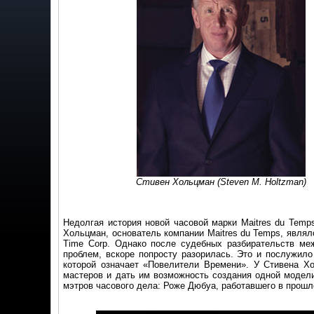
Стивен Хольцман (Steven M. Holtzman)
Недолгая история новой часовой марки Maitres du Temps
Хольцман, основатель компании Maitres du Temps, явля
Time Corp. Однако после судебных разбирательств меж
проблем, вскоре попросту разорилась. Это и послужило
которой означает «Повелители Времени». У Стивена Х
мастеров и дать им возможность создания одной модели
мэтров часового дела: Роже Дюбуа, работавшего в прошло