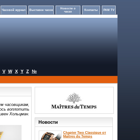
Новости о
Часовой журнал
Выставки часов
Контакты
PAM TV
часах
V
W
X
Y
Z
№
ым часовщикам,
лось воплотить
ивен Хольцман.
Новости
Chapter Two Classique от
Maîtres du Temps