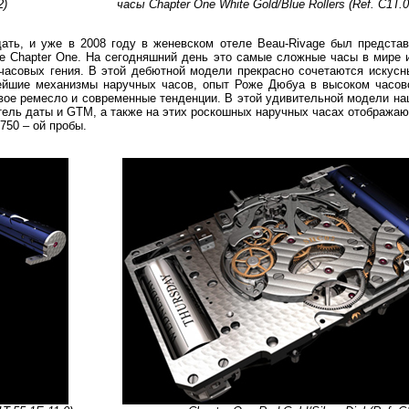
2)
часы Chapter One White Gold/Blue Rollers (Ref. C1T.0
ать, и уже в 2008 году в женевском отеле Beau-Rivage был предста
е Chapter One. На сегодняшний день это самые сложные часы в мире 
 часовых гения. В этой дебютной модели прекрасно сочетаются искусн
ейшие механизмы наручных часов, опыт Роже Дюбуа в высоком часов
овое ремесло и современные тенденции. В этой удивительной модели на
тель даты и GTM, а также на этих роскошных наручных часах отобража
750 – ой пробы.