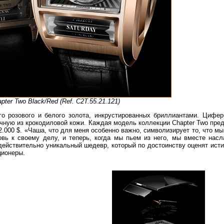
pter Two Black/Red (Ref. C2T.55.21.121)
го розового и белого золота, инкрустированных бриллиантами. Цифе
чную из крокодиловой кожи. Каждая модель коллекции Chapter Two пред
2.000 $. «Чаша, что для меня особенно важно, символизирует то, что м
вь к своему делу, и теперь, когда мы пьем из него, мы вместе нас
ействительно уникальный шедевр, который по достоинству оценят ист
ционеры.