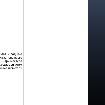
рблат и заднюю
ставлена всего
ы — три мастера
лаждаемся этим
инные любители