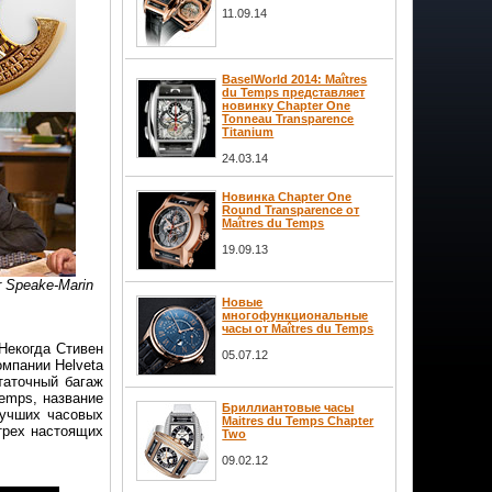
11.09.14
BaselWorld 2014: Maîtres
du Temps представляет
новинку Chapter One
Tonneau Transparence
Titanium
24.03.14
Новинка Chapter One
Round Transparence от
Maîtres du Temps
19.09.13
er Speake-Marin
Новые
многофункциональные
часы от Maîtres du Temps
 Некогда Стивен
05.07.12
мпании Helveta
таточный багаж
emps, название
Бриллиантовые часы
лучших часовых
Maitres du Temps Chapter
трех настоящих
Two
09.02.12