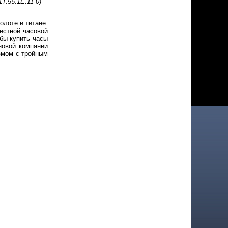
1T.55.1E.11-0)
олоте и титане.
естной часовой
обы купить часы
новой компании
измом с тройным