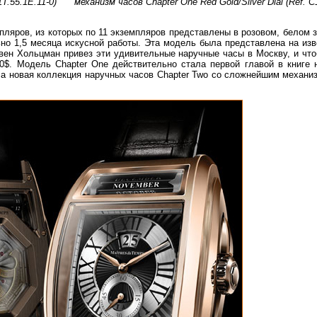
T.55.1E.11-0)
механизм часов Chapter One Red Gold/Silver Dial (Ref. C
пляров, из которых по 11 экземпляров представлены в розовом, белом з
ьно 1,5 месяца искусной работы. Эта модель была представлена на изв
ивен Хольцман привез эти удивительные наручные часы в Москву, и чт
0$. Модель Chapter One действительно стала первой главой в книге 
вала новая коллекция наручных часов Chapter Two со сложнейшим механ