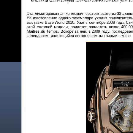
механизм часов Chapter One Red Gold/Silver Dial (Ref. C1
Эта лимитированная коллекция состоит всего из 33 экзем
На изготовление одного экземпляра уходит приблизител
выставке BaselWorld 2010. Уже в сентябре 2008 года Ст
этой сложной модели, придется заплатить около 400.00
Maitres du Temps. Вскоре за ней, в 2009 году, последо
календарем, являющийся сегодня самым точным в мире.