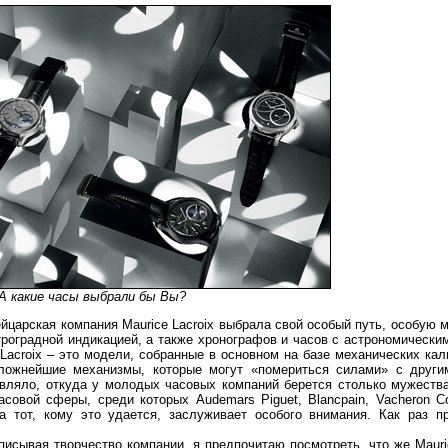
А какие часы выбрали бы Вы?
йцарская компания Maurice Lacroix выбрала свой особый путь, особую 
роградной индикацией, а также хронографов и часов с астрономически
acroix – это модели, собранные в основном на базе механических кал
ложнейшие механизмы, которые могут «помериться силами» с други
вляло, откуда у молодых часовых компаний берется столько мужества
овой сферы, среди которых Audemars Piguet, Blancpain, Vacheron Con
а тот, кому это удается, заслуживает особого внимания. Как раз п
исывая творчество компании, я предпочитаю посмотреть, что же Mauri