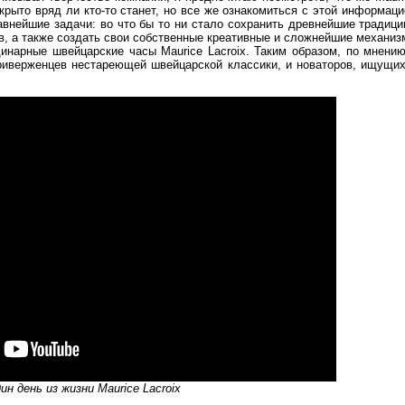
ткрыто вряд ли кто-то станет, но все же ознакомиться с этой информац
лавнейшие задачи: во что бы то ни стало сохранить древнейшие традиц
ов, а также создать свои собственные креативные и сложнейшие механи
динарные швейцарские часы Maurice Lacroix. Таким образом, по мнению
приверженцев нестареющей швейцарской классики, и новаторов, ищущих
ин день из жизни Maurice Lacroix