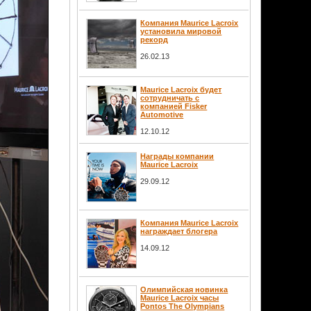
Компания Maurice Lacroix
установила мировой
рекорд
26.02.13
Maurice Lacroix будет
сотрудничать с
компанией Fisker
Automotive
12.10.12
Награды компании
Maurice Lacroix
29.09.12
Компания Maurice Lacroix
награждает блогера
14.09.12
Олимпийская новинка
Maurice Lacroix часы
Pontos The Olympians