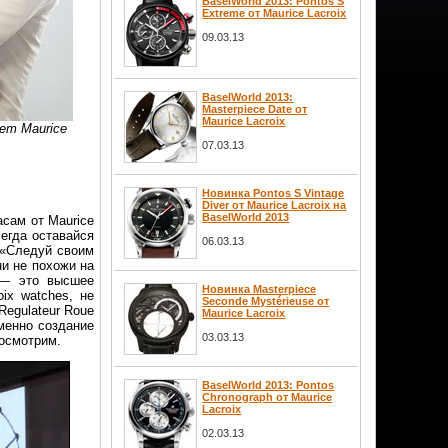
BaselWorld 2013: Pontos S
Extreme от Maurice Lacroix
09.03.13
BaselWorld 2013:
Masterpiece Date от
Maurice Lacroix
ет Maurice
07.03.13
Новинка Pontos S Vintage
Diver от Maurice Lacroix на
BaselWorld 2013
асам от Maurice
сегда оставайся
06.03.13
 «Следуй своим
ни не похожи на
 — это высшее
Новинка Masterpiece
ix watches, не
Seconde Mystérieuse от
Regulateur Roue
Maurice Lacroix
менно создание
03.03.13
посмотрим.
BaselWorld 2013: Pontos
Chronograph от Maurice
Lacroix
02.03.13