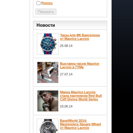
Pontos
Новости
Часы для ФК Барселона
от Maurice Lacroix
25.08.14
Выставка часов Maurice
Lacroix в ГУМе
27.07.14
Марка Maurice Lacroix
стала партнером Red Bull
Cliff Diving World Series
10.06.14
BaselWorld 2014:
Masterpiece Square Wheel
от Maurice Lacroix