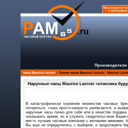
Производители ча
и аксессуаров
Производители 
Часы Maurice Lacroix
|
Линии часов Maurice Lacroix
|
Maurice Lacr
Наручные часы Maurice Lacroix «классика буд
В катастрофически огромном множестве часовых брен
потеряться, глаза просто-напросто разбегаются, а выб
наручные часы лично для себя или в качестве подарка б
показывать время, но и служить свидетельством Вашего
место лучшие часовые компании с великими именами, б
Вы еще не определились с выбором, а продолжаете боро