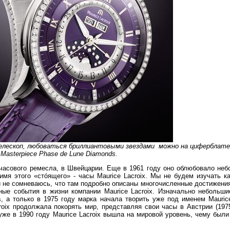
телескоп, любоваться бриллиантовыми звездами можно на циферблате 
 Masterpiece Phase de Lune Diamonds.
часового ремесла, в Швейцарии. Еще в 1961 году оно облюбовало неб
имя этого «стóящего» - часы Maurice Lacroix. Мы не будем изучать к
 и не сомневаюсь, что там подробно описаны многочисленные достижен
ые события в жизни компании Maurice Lacroix. Изначально небольши
, а только в 1975 году марка начала творить уже под именем Maurice 
roix продолжала покорять мир, представляя свои часы в Австрии (197
 а уже в 1990 году Maurice Lacroix вышла на мировой уровень, чему был