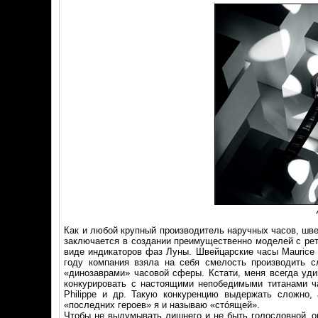
Как и любой крупный производитель наручных часов, шве
заключается в создании преимущественно моделей с рет
виде индикаторов фаз Луны. Швейцарские часы Maurice L
году компания взяла на себя смелость производить с
«динозаврами» часовой сферы. Кстати, меня всегда уди
конкурировать с настоящими непобедимыми титанами час
Philippe и др. Такую конкуренцию выдержать сложно, 
«последних героев» я и называю «стóящей».
Чтобы не выдумывать лишнего и не быть голословной, оп