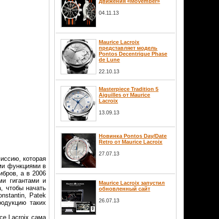
движения «Movember»
04.11.13
Maurice Lacroix
представляет модель
Pontos Decentrique Phase
de Lune
22.10.13
Masterpiece Tradition 5
Aiguilles от Maurice
Lacroix
13.09.13
Новинка Pontos Day/Date
Retro от Maurice Lacroix
27.07.13
миссию, которая
ми функциями в
ибров, а в 2006
ми гигантами и
Maurice Lacroix запустил
, чтобы начать
обновленный сайт
stantin, Patek
26.07.13
родукцию таких
ce Lacroix сама