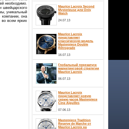
ией необходимо.
Maurice Lacroix Second
ии швейцарского
Mysterieuse для Only
змы, уникальный
Watch
 компании, она
24.07.13
 во всем ярких
Maurice Lacroix
представляет
классическую модель
Masterpiece Double
Rétrograde
16.07.13
Глобальный перезапуск
маркетинговой стратегии
Maurice Lacroix
06.07.13
Maurice Lacroix
представляет новую
серию часов Masterpiece
Cinq Aiguilles
07.06.13
Masterpiece Tradition
Reserve de Marche от
Maurice Lacroix на