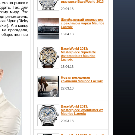
выставке BaselWorld 2013
 его на рынок и
одать. Так, для
20.04.13
сему миру. Это
едприниматель,
Швейцарский локомотив
ки Чунг (Dicky
с рекламой марки Maurice
ker). А в конце
Lacroix
 не прогадала,
16.04.13
 общественных
BaselWorld 2013:
Masterpiece Squelette
Automatic от Maurice
Lacroix
13.04.13
Новая рекламная
кампания Maurice Lacroix
22.03.13
BaselWorld 2013:
Masterpiece Worldtimer от
Maurice Lacroix
20.03.13