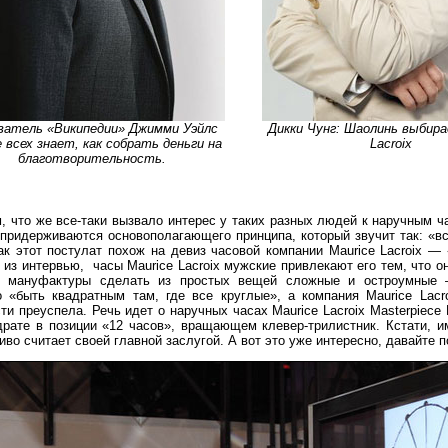
ватель «Википедии» Джимми Уэйлс
Дикки Чунг: Шаолинь выбира
 всех знает, как собрать деньги на
Lacroix
благотворительность.
, что же все-таки вызвало интерес у таких разных людей к наручным ч
и придерживаются основополагающего принципа, который звучит так: «в
ак этот постулат похож на девиз часовой компании Maurice Lacroix —
з интервью, часы Maurice Lacroix мужские привлекают его тем, что о
ов мануфактуры сделать из простых вещей сложные и остроумные
 «быть квадратным там, где все круглые», а компания Maurice Lacro
ти преуспела. Речь идет о наручных часах Maurice Lacroix Masterpiece 
адрате в позиции «12 часов», вращающем клевер-трилистник. Кстати, и
иво считает своей главной заслугой. А вот это уже интересно, давайте 