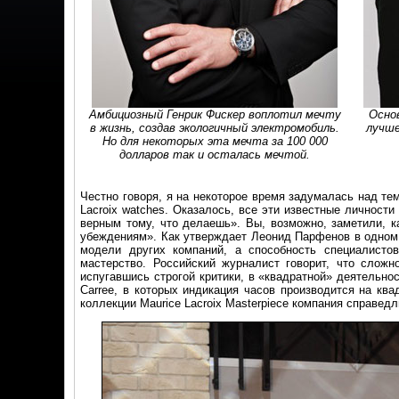
Амбициозный Генрик Фискер воплотил мечту
Осно
в жизнь, создав экологичный электромобиль.
лучше
Но для некоторых эта мечта за 100 000
долларов так и осталась мечтой.
Честно говоря, я на некоторое время задумалась над тем
Lacroix watches. Оказалось, все эти известные личност
верным тому, что делаешь». Вы, возможно, заметили, к
убеждениям». Как утверждает Леонид Парфенов в одном и
модели других компаний, а способность специалист
мастерство. Российский журналист говорит, что сложно
испугавшись строгой критики, в «квадратной» деятельнос
Carree, в которых индикация часов производится на кв
коллекции Maurice Lacroix Masterpiece компания справедл