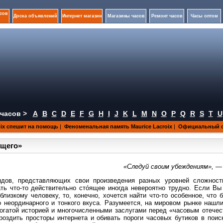
сов
Доска объявлений
Интернет магазин
Магазины часов
Ремонт часов
Часы оптом
часов >
A
B
C
D
E
F
G
H
I
J
K
L
M
N
O
P
Q
R
S
T
U
oix спешит на помощь
|
Феноменальная память Maurice Lacroix
|
Официальный са
ущего»
«Следуй своим убеждениям», — 
дов, представляющих свои произведения разных уровней сложности
рать что-то действительно стóящее иногда невероятно трудно. Если Вы
лизкому человеку, то, конечно, хочется найти что-то особенное, что 
 неординарного и тонкого вкуса. Разумеется, на мировом рынке нашли
огатой историей и многочисленными заслугами перед «часовым отечес
здить просторы интернета и обивать пороги часовых бутиков в поиск