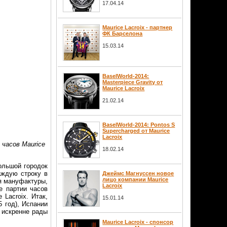
17.04.14
Maurice Lacroix - партнер
ФК Барселона
15.03.14
BaselWorld-2014:
Masterpiece Gravity от
Maurice Lacroix
21.02.14
BaselWorld-2014: Pontos S
Supercharged от Maurice
Lacroix
часов Maurice
18.02.14
ольшой городок
аждую строку в
Джеймс Магнуссен новое
лицо компании Maurice
ия мануфактуры,
Lacroix
е партии часов
Lacroix. Итак,
15.01.14
5 год), Испании
и искренне рады
Maurice Lacroix - спонсор