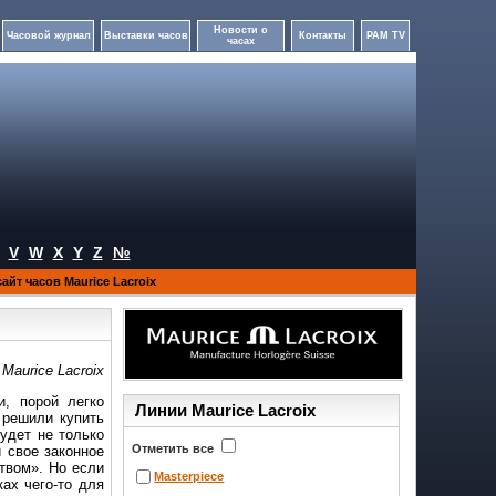
Новости о
Часовой журнал
Выставки часов
Контакты
PAM TV
часах
V
W
X
Y
Z
№
йт часов Maurice Lacroix
Maurice Lacroix
, порой легко
Линии Maurice Lacroix
 решили купить
будет не только
Отметить все
 свое законное
твом». Но если
Masterpiece
ах чего-то для