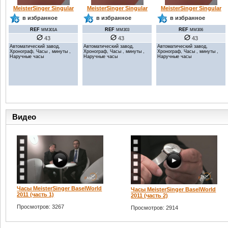
MeisterSinger Singular
MeisterSinger Singular
MeisterSinger Singular
в избранное
в избранное
в избранное
REF
REF
REF
MM301A
MM303
MM306
43
43
43
Автоматический завод,
Автоматический завод,
Автоматический завод,
Хронограф, Часы , минуты ,
Хронограф, Часы , минуты ,
Хронограф, Часы , минуты ,
Наручные часы
Наручные часы
Наручные часы
Видео
Часы MeisterSinger BaselWorld
Часы MeisterSinger BaselWorld
2011 (часть 1)
2011 (часть 2)
Просмотров: 3267
Просмотров: 2914