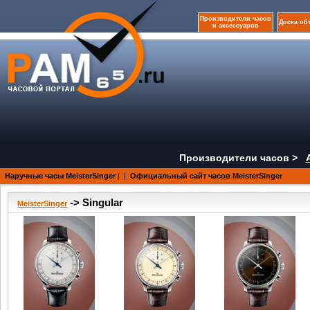
Производители часов
Доска об
и аксессуаров
Производители часов >
Наручные часы MeisterSinger
|
|
Официальный сайт часов MeisterSinger
-> Singular
MeisterSinger