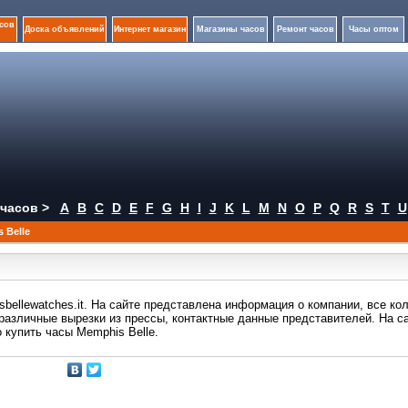
сов
Доска объявлений
Интернет магазин
Магазины часов
Ремонт часов
Часы оптом
часов >
A
B
C
D
E
F
G
H
I
J
K
L
M
N
O
P
Q
R
S
T
U
 Belle
bellewatches.it. На сайте представлена информация о компании, все ко
различные вырезки из прессы, контактные данные представителей. На с
 купить часы Memphis Belle.