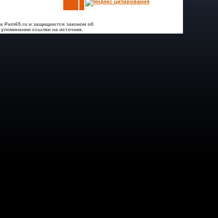
а Pam65.ru и защищаются законом об
 упоминании ссылки на источник.