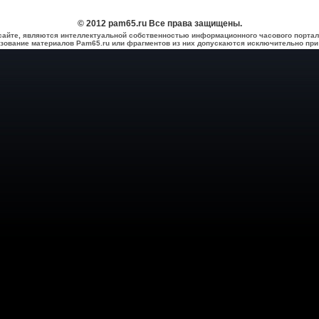
© 2012 pam65.ru Все права защищены.
сайте, являются интеллектуальной собственностью информационного часового портал
зование материалов Pam65.ru или фрагментов из них допускаются исключительно при