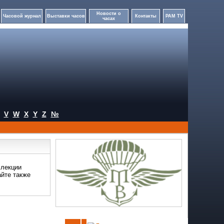
Новости о
Часовой журнал
Выставки часов
Контакты
PAM TV
часах
V
W
X
Y
Z
№
ллекции
айте также