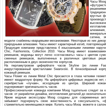
Часы Moog
«футури
решениям
традицион
круглых ф
произво
высококач
изготавли
алюминия
минераль
сатина, 
модели снабжены кварцевыми механизмами. Некоторые из них декор
природными алмазами. Часы имеют характерный изгиб, повторяющий
Продукция компании представлена 4 изысканными линиями наручны
Chic, Fashionista, Collection 2010. Часы Moog имеют взаимоза
ремешков, модницы могут легко «согласовать» часы с цветом сум
сменных ремешков, выполненных в различных цветовых реше
расположенным в двух оконечностях корпусов.
На перламутровом циферблате часов Skyline (из линии Fashi
инкрустированный кристаллами Swarovski. В бочкообразный корп
кожаный ремешок.
Часы Flower из линии Metal Chic бросаются в глаза четкими геоме
имеют квадратную форму. На циферблате цифровых индексов нет, 
серебристым «лучам», исходящим из центра. Широкий кож
подчеркивает оригинальность часов.
Профессиональная команда компании Moog тщательно следит за 
часов: от разработки дизайна, изготовления деталей до окончательно
Яркие модные аксессуары Moog созданы для современных акт
забывают подчеркнуть свою женственность и сексуальность, 
стремительно меняющемся мире. Купить часы Moog можете в салон