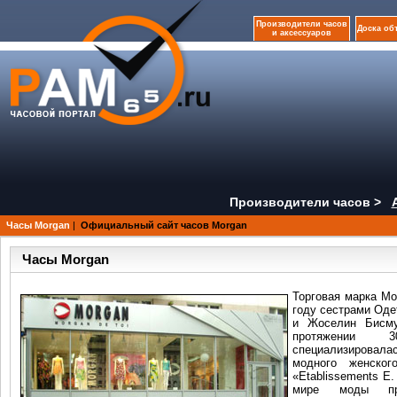
Производители часов
Доска об
и аксессуаров
Производители часов >
Часы Morgan
|
Официальный сайт часов Morgan
Часы Morgan
Торговая марка Mo
году сестрами Оде
и Жоселин Бисмут
протяжении 
специализирова
модного женско
«Etablissements E.
мире моды про