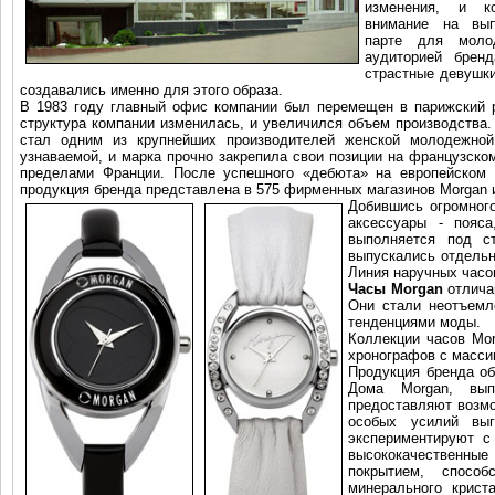
изменения, и к
внимание на вып
парте для моло
аудиторией брен
страстные девушки
создавались именно для этого образа.
В 1983 году главный офис компании был перемещен в парижский р
структура компании изменилась, и увеличился объем производства.
стал одним из крупнейших производителей женской молодежной
узнаваемой, и марка прочно закрепила свои позиции на французско
пределами Франции. После успешного «дебюта» на европейском 
продукция бренда представлена в 575 фирменных магазинов Morgan 
Добившись огромного
аксессуары - пояса
выполняется под с
выпускались отдельн
Линия наручных часов
Часы Morgan
отлича
Они стали неотъем
тенденциями моды.
Коллекции часов Mo
хронографов с массив
Продукция бренда об
Дома Morgan, вып
предоставляют возмо
особых усилий выг
экспериментируют с
высококачественны
покрытием, спосо
минерального крист