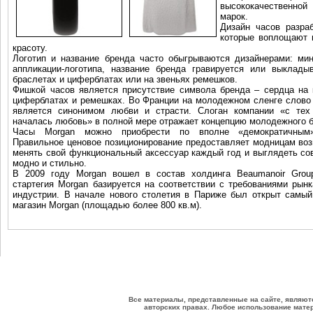
высококачественной
марок.
Дизайн часов разра
которые воплощают в
красоту.
Логотип и название бренда часто обыгрываются дизайнерами: ми
аппликации-логотипа, название
бренда гравируется или выкладыв
браслетах и циферблатах или на звеньях ремешков.
Фишкой часов является присутствие символа бренда – сердца на 
циферблатах и ремешках. Во Франции на молодежном сленге слово
является синонимом любви и страсти. Слоган компании «с тех
началась любовь» в полной мере отражает концепцию молодежного 
Часы Morgan можно приобрести по вполне «демократичным
Правильное ценовое позиционирование предоставляет модницам во
менять свой функциональный аксессуар каждый год и выглядеть со
модно и стильно.
В 2009 году Morgan вошел в состав холдинга Beaumanoir Grou
стартегия Morgan базируется на соответствии с требованиями рынка
индустрии. В начале нового столетия в Париже был открыт самы
магазин Morgan (площадью более 800 кв.м).
Все материалы, представленные на сайте, являют
авторских правах. Любое использование матер