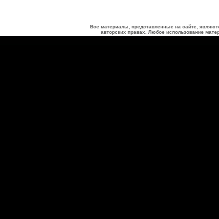
Все материалы, представленные на сайте, являют
авторских правах. Любое использование матер