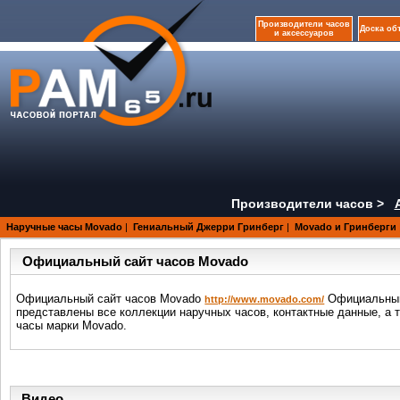
Производители часов
Доска об
и аксессуаров
Производители часов >
Наручные часы Movado
|
Гениальный Джерри Гринберг
|
Movado и Гринберги
Официальный сайт часов Movado
Официальный сайт часов Movado
Официальный 
http://www.movado.com/
представлены все коллекции наручных часов, контактные данные, а 
часы марки Movado.
Видео