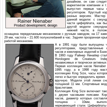
дизайном, он сам следит
маркетингом компании и т
выпустил первые часы 
регулятором. Круглый ко
разных версиях. Мастер
данной модели: с секунд
части циферблата, как бы
другой модели секундна
нижней части, в полож
оснащена переделанным механизмом с ручным заводом, на 17 камн
29 мм, частота – 21.600 полуколебаний в час. Задняя прозрачная кр
работой механизма.
А в 1991 году были выпущены 
регуляторами, представленные
часов и ювелирных изделий в Базе
В 1993 году Райнер Нинабер ста
Horologere de Createurs Ind
независимых и творчески активных
Первая коллекция часов Nienabe
1995 году, а в 1998 году мас
коллекцию King Size, часы котор
легко и быстро определить время.
вручную. Модели этой линии сн
толщиной 11 мм. Спортивные мод
браслетами.
Коллекция King Size включает
так
с двумя часовыми поясами. Кор
часов, диаметр которых составл
толщина – 10мм, выпол
нержавеющей стали. Циферблаты