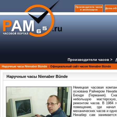
Производители часов
Доска об
и аксессуаров
Производители часов >
Наручные часы Nienaber Bünde
|
Официальный сайт часов Nienaber Bünde
Наручные часы Nienaber Bünde
Немецкая часовая компа
основана Райнером Нинабе
Бюнде (Германия). Сн
небольшую мастерскую
ремонтом часов. В 1984 г
помещение, где начал
механических часов и одн
Нинабер сам занимается