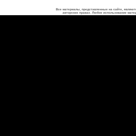
Все материалы, представленные на сайте, являют
авторских правах. Любое использование матер