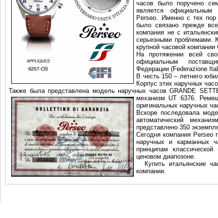
часов было поручено сем
является официальным 
Perseo. Именно с тех пор
было связано прежде вс
компания не с итальянск
серьезными проблемами. 
крупной часовой компании C
На протяжении всей сво
официальным поставщ
Федерации (Federazione Ital
В честь 150 – летнего юб
Корпус этих наручных час
Также была представлена модель наручных часов GRANDE SETT
механизм UT 6376. Ремеш
оригинальных наручных ча
Вскоре последовала мод
автоматический механи
представлено 350 экземпл
Сегодня компания Perseo 
наручных и карманных ча
принципам классической 
ценовом диапозоне.
Купить итальянские час
компании.