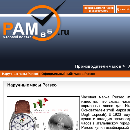
Производители часов
Доска об
и аксессуаров
Производители часов >
Наручные часы Perseo
|
Официальный сайт часов Perseo
Наручные часы Perseo
Часовая марка Perseo и
известно, что слава час
карманных часов для Ита
Основателем этой марки я
Degli Espositi). В 1923 го
купца и наладил произво
часов в итальянском город
Perseo купил швейцарский