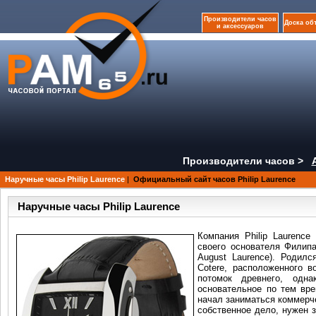
Производители часов
Доска об
и аксессуаров
Производители часов >
Наручные часы Philip Laurence
|
Официальный сайт часов Philip Laurence
Наручные часы Philip Laurence
Компания Philip Laurence
своего основателя Филипа
August Laurence). Родил
Cotere, расположенного 
потомок древнего, одна
основательное по тем вре
начал заниматься коммерч
собственное дело, нужен 