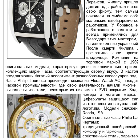
Лорансов. Филипу пришло
долгие годы работал в раз
свою фирму, тем самым
появился на эмблеме соб
маленькие швейцарские с
работников. У Лоранса е
работающих с золотом и 
всегда применялись дл
Благодаря этим мастерам,
на изготовление украшений
После смерти Филипа 
прекратила свое произ
владельцы. Компания н
торговой маркой с 196
оригинальные модели, характеризующиеся исключительно привл
коллекциях марки часы, соответствующие своему вкусу. В настоя
предлагающих богатый ассортимент разнообразных аксессуаров под 
Часы Philip Laurence производит компания Flora Watch AC, наход
часовой промышленности, где свою деятельность начали многие 
выполнены из стали, некоторые из них имеют PVD покрытие. Задн
номера и логотип марки
циферблаты защищают сап
изготовлены из натуральной
логотипа. Модели снабже
Ronda, ISA.
Оригинальные часы Philip L
чертами:
традиционный швейцарский 
комфорту и гармонии,
собственный стиль, характе