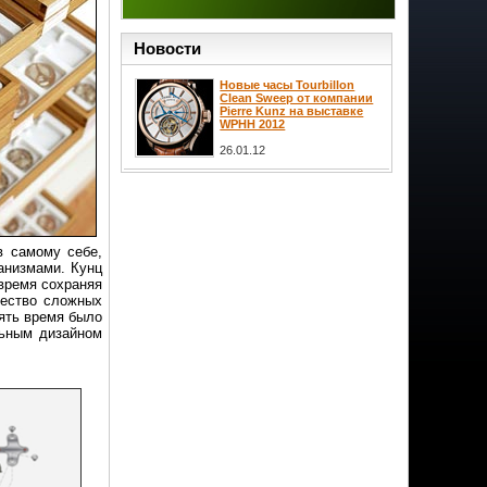
Новости
Новые часы Tourbillon
Clean Sweep от компании
Pierre Kunz на выставке
WPHH 2012
26.01.12
в самому себе,
анизмами. Кунц
время сохраняя
чество сложных
лять время было
льным дизайном