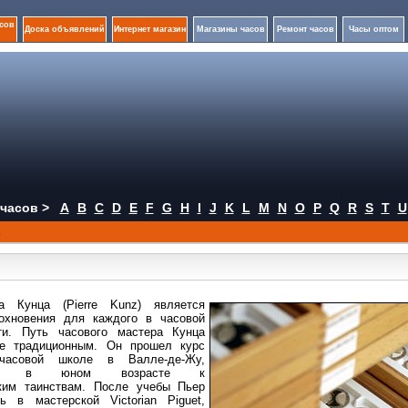
сов
Доска объявлений
Интернет магазин
Магазины часов
Ремонт часов
Часы оптом
часов >
A
B
C
D
E
F
G
H
I
J
K
L
M
N
O
P
Q
R
S
T
U
z
а Кунца (Pierre Kunz)
является
охновения для каждого в часовой
ти. Путь часового мастера Кунца
не традиционным. Он прошел курс
часовой школе в Валле-де-Жу,
шись в юном возрасте к
ким таинствам. После учебы Пьер
ь в мастерской Victorian Piguet,