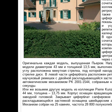
сочет
колле
ретро
также
цифер
показ
и ус
репе
кален
В одн
сочет
котор
компе
цифер
центр
через
Оригинальна каждая модель, выпущенная Пьером. Напри
модели диаметром 43 мм и толщиной 13,5 мм, выполнен 
углу расположена минутная стрелка, под которой нахо
стрелке диск. В левой части циферблата расположен ре
каучуковый ремешок с двойной раскладывающейся застеж
автоматическим механизмом PK 2001-1544, собранным на
секунды.
Или же возьмем другую модель из коллекции Pierre Kunz 
44 мм, толщина – 13,75 мм. Корпус оснащен вращающи
заводной головкой. Закрывает циферблат сапфировое
раскладывающейся застежкой оснащена швейцарским ав
Механизм собран на 25 камнях, частота 28 800 полуколеб