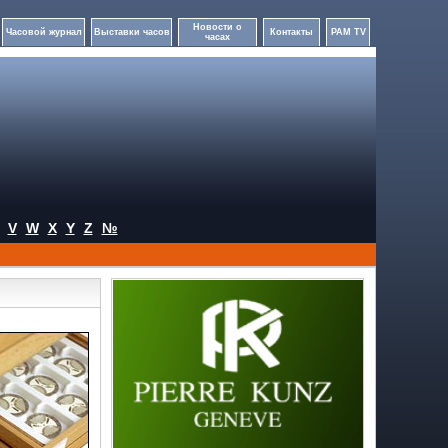
Новости о
Часовой журнал
Выставки часов
Контакты
PAM TV
часах
V
W
X
Y
Z
№