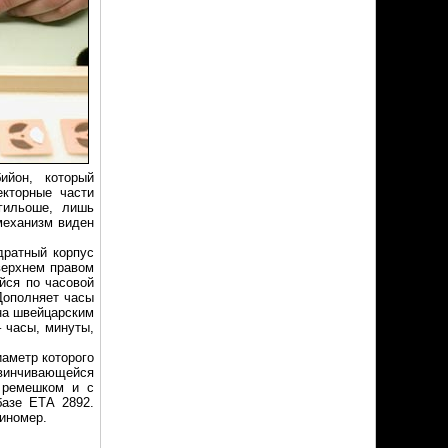
ийон, который
екторные части
гильоше, лишь
механизм виден
дратный корпус
верхнем правом
йся по часовой
Дополняет часы
на швейцарским
 часы, минуты,
иаметр которого
авинчивающейся
 ремешком и с
базе ЕТА 2892.
биномер.