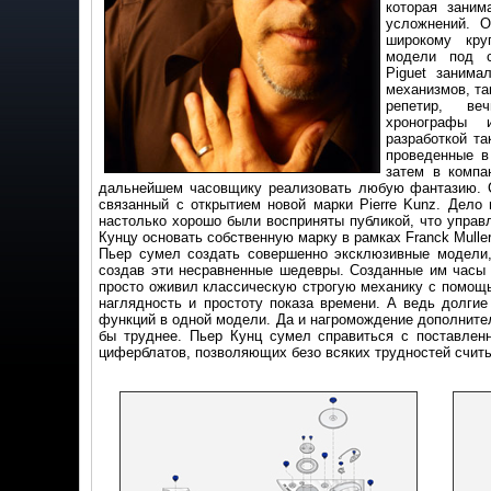
которая заним
усложнений. О
широкому кру
модели под с
Piguet занима
механизмов, та
репетир, ве
хронографы 
разработкой та
проведенные в 
затем в компан
дальнейшем часовщику реализовать любую фантазию. С
связанный с открытием новой марки Pierre Kunz. Дело 
настолько хорошо были восприняты публикой, что упра
Кунцу основать собственную марку в рамках Franck Muller
Пьер сумел создать совершенно эксклюзивные модели,
создав эти несравненные шедевры. Созданные им часы
просто оживил классическую строгую механику с помощь
наглядность и простоту показа времени. А ведь долги
функций в одной модели. Да и нагромождение дополнител
бы труднее. Пьер Кунц сумел справиться с поставлен
циферблатов, позволяющих безо всяких трудностей считы