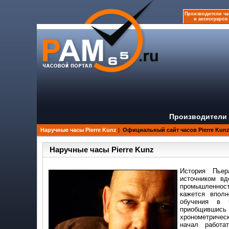
Производители ча
и аксессуаров
Производители 
Наручные часы Pierre Kunz
|
Официальный сайт часов Pierre Kun
Наручные часы Pierre Kunz
История Пьер
источником вд
промышленнос
кажется впол
обучения в 
приобщив
хронометричес
начал работат