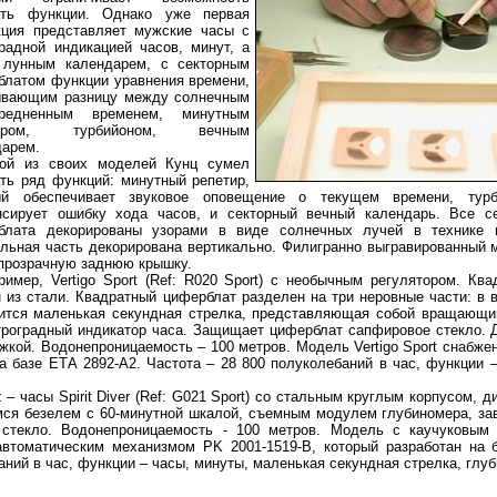
ать функции. Однако уже первая
кция представляет мужские часы с
градной индикацией часов, минут, а
 лунным календарем, с секторным
блатом функции уравнения времени,
ывающим разницу между солнечным
редненным временем, минутным
тиром, турбийоном, вечным
дарем.
ой из своих моделей Кунц сумел
ать ряд функций: минутный репетир,
ый обеспечивает звуковое оповещение о текущем времени, турб
нсирует ошибку хода часов, и секторный вечный календарь. Все с
блата декорированы узорами в виде солнечных лучей в технике 
альная часть декорирована вертикально. Филигранно выгравированный 
 прозрачную заднюю крышку.
мер, Vertigo Sport (Ref: R020 Sport) с необычным регулятором. Ква
из стали. Квадратный циферблат разделен на три неровные части: в 
дится маленькая секундная стрелка, представляющая собой вращающи
троградный индикатор часа. Защищает циферблат сапфировое стекло. 
кой. Водонепроницаемость – 100 метров. Модель Vertigo Sport снабже
 базе ЕТА 2892-А2. Частота – 28 800 полуколебаний в час, функции –
– часы Spirit Diver (Ref: G021 Sport) со стальным круглым корпусом, д
мся безелем с 60-минутной шкалой, съемным модулем глубиномера, з
 стекло. Водонепроницаемость - 100 метров. Модель с каучуковым
томатическим механизмом PK 2001-1519-B, который разработан на 
аний в час, функции – часы, минуты, маленькая секундная стрелка, глу