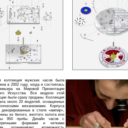
я коллекция мужских
часов была
на в 2002 году, когда и состоялась
емьера на Мировой Презентации
ого Искусства. Все модели этой
кции были сразу проданы. Коллекция
ала около 20 моделей, оснащенных
атическими механизмами. Корпуса
, декорированные в стиле «ампир»,
нены из белого, желтого золота или
ны 950 пробы. Дизайн часов с
етричными формами и четкими
ями ограничивает возможность