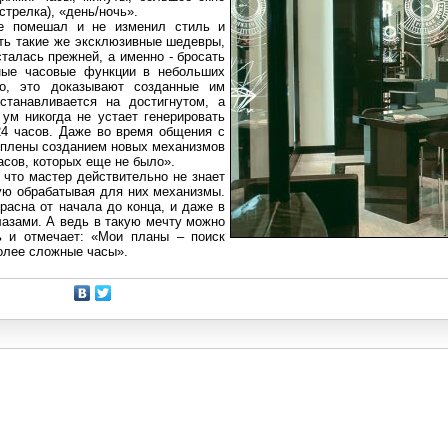
стрелка), «день/ночь».
не помешал и не изменил стиль и
ть такие же эксклюзивные шедевры,
талась прежней, а именно - бросать
ные часовые функции в небольших
го, это доказывают созданные им
станавливается на достигнутом, а
ум никогда не устает генерировать
24 часов. Даже во время общения с
еплены созданием новых механизмов
асов, которых еще не было».
 что мастер действительно не знает
ую обрабатывая для них механизмы.
асна от начала до конца, и даже в
лазами. А ведь в такую мечту можно
ь и отмечает: «Мои планы – поиск
олее сложные часы».