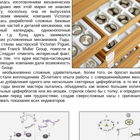
алась изготовлением механических
днако имя этой марки не знакомо
гу, поскольку она не выпускала
воим именем; компания Victorian
лась разработкой сложных базовых
ких частей и деталей механизма, как
чный календарь, однокнопочные
и т.д. Кунц здесь занимался
ких усложненных механизмов. Годы,
стенах мастерской Victorian Piguet,
ии Franck Muller Group, помогли в
ледует отметить интересный факт,
в том, что идеи мастера-часовщика
вляющие компании дали возможность
 Group.
 необыкновенно сложные, удивительные, более того, он бросил вызо
 стали воплощением 20-летнего опыта работы с совершеннейшими мех
ю добавления одного или нескольких секторных циферблатов, в то же 
е годы многие мастера пытались объединить как можно большее коли
ьных циферблатов или же окошек, стрелок сбило бы с толку, и опреде
ными перед ним трудностями, создав сверхсложные часы с оригина
вать показания всех индикаторов.