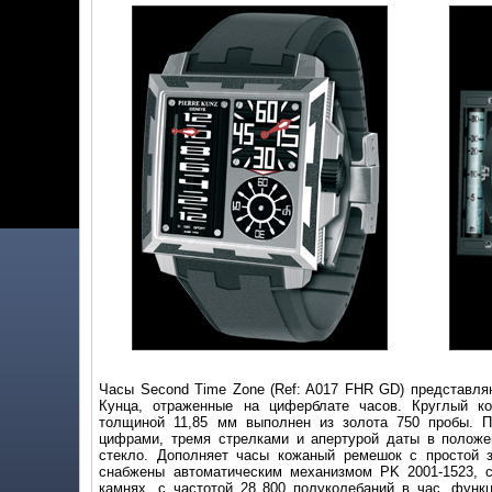
Часы Second Time Zone (Ref: A017 FHR GD)
представляю
Кунца, отраженные на циферблате часов. Круглый 
толщиной 11,85 мм выполнен из золота 750 пробы. П
цифрами, тремя стрелками и апертурой даты в положе
стекло. Дополняет часы кожаный ремешок с простой 
снабжены автоматическим механизмом PK 2001-1523, 
камнях, с частотой 28 800 полуколебаний в час, функ