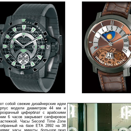
т собой свежие дизайнерские идеи
корпус модели диаметром 44 мм и
розрачный циферблат с арабскими
нии 6 часов закрывает сапфировое
застежкой. Часы Second Time Zone
собранный на базе ЕТА 2892 на 38
циями: часы, минуты, большое окно