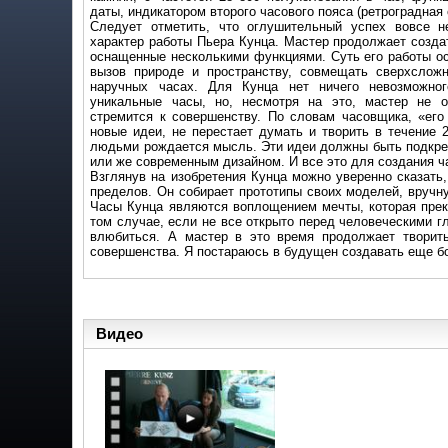
даты, индикатором второго часового пояса (ретроградная 
Следует отметить, что оглушительный успех вовсе 
характер работы Пьера Кунца. Мастер продолжает созда
оснащенные несколькими функциями. Суть его работы ос
вызов природе и пространству, совмещать сверхслож
наручных часах. Для Кунца нет ничего невозможно
уникальные часы, но, несмотря на это, мастер не о
стремится к совершенству. По словам часовщика, «его 
новые идеи, не перестает думать и творить в течение 
людьми рождается мысль. Эти идеи должны быть подкр
или же современным дизайном. И все это для создания ч
Взглянув на изобретения Кунца можно уверенно сказать,
пределов. Он собирает прототипы своих моделей, вручн
Часы Кунца являются воплощением мечты, которая прекр
том случае, если не все открыто перед человеческими г
влюбиться. А мастер в это время продолжает творит
совершенства. Я постараюсь в будущен создавать еще б
Видео