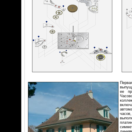
Перва
выпуще
ее пр
Часов
колле
включ
автом
часов
выпол
плати
симм
лини