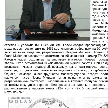
предлагал
Мишеля Го
произведе
почетные 
годы часо
часов для 
Franc Mull
известных 
Можно ска
компании 
просьбой 
иметь в 
стрелок и усложнений. Пьер-Мишель Голей создал превосходную 
механизмом, состоящим из 1483 компонентов, собранным на 99 руби
эксклюзивных моделей, разработанных Пьером Мишелем Голеем. К
Franc Muller, он разработал автоматический механизм - калибр FM 32
Каждые часы, созданные талантливым мастером Голеем, оснащ
являющихся результатом исключительной ручной работы. При созд
возникают никаких трудностей, поскольку, как он сам отмечал все
пожалуй, создание центрального неподвижного колеса для турбийона
Однако, несмотря на все трудности, мастеру удалось создать вел
наручных часов Пьера Мишеля Голая выполнены из самых выс
разработанными мастером. Выполненные в круглых корпусах обыч
окошками секундных стрелок. Циферблаты выполнены в основном в
расположенных у часовых меток «12», «3» и «9». У часовой метк
механизмами.