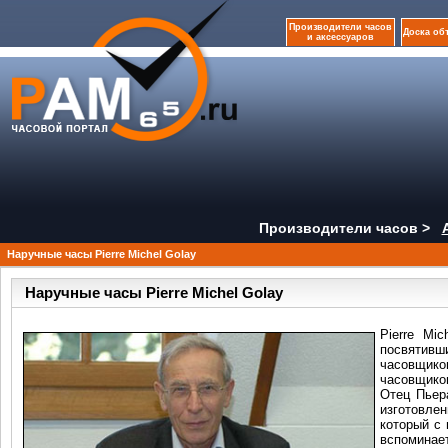
Производители часов
Доска об
и аксессуаров
Производители часов >
Наручные часы Pierre Michel Golay
Наручные часы Pierre Michel Golay
Pierre Mi
посвятив
часовщик
часовщико
Отец Пьер
изготовле
который с 
вспоминае