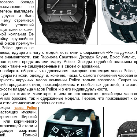
асового бренда
вызывающе, но
теперь выглядеть
т других и быть
чему стремится
ice, успевший
ащитными очками,
ской компании De
ойку крупнейших
й очков премиум-
 Police давно не
овека, идущего в ногу с модой, есть очки с фирменной «Р» на дужках.
кие знаменитости, как Габриэла Сабатини, Джордж Клуни, Брюс Уиллис
ное время представляли марку Police. Звезды подобной величины 
браз - такие же самоуверенные и в своем очаровании.
 набирать обороты, что доказывает шикарная коллекция часов Police
ары из кожи, одежду, и, конечно, часы. С самого появления часовая к
ярность наручных часов компании Police только возросла. Секрет и
ий городского стиля, неоконформизма и необычных деталей, а строго
ности владельца часов Police и о его индивидуальности.
иации со стилем милитари, с чем не соглашаются дизайнеры часов
я как броские, так и сдержанные модели. Первое, что приковывает к с
ся стилистическими особенностями.
лекции
часов Police
астоящих мужчин,
временем. Широкий
 или коричневого
ержавеющей стали и
дойдет азартным
ений. Полной