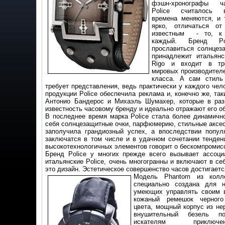
фэшн-хронографы ч
Police считалось 
времена меняются, и 
ярко, отличаться о
известным - то, к 
каждый. Бренд Pol
прославиться солнцез
принадлежит итальян
Rigo и входит в тр
мировых производителе
класса. А сам стиль
требует представления, ведь практически у каждого чел
продукции Police обеспечила реклама и, конечно же, та
Антонио Бандерос и Михаэль Шумахер, которые в раз
известность часовому бренду и идеально отражают его о
В последнее время марка Police стала более динамично
себя солнцезащитные очки, парфюмерию, стильные аксессу
заполучила грандиозный успех, а впоследствии попул
заключатся в том числе и в удачном сочетании тенденц
высокотехнологичных элементов говорит о бескомпромисс
Бренд Police у многих прежде всего вызывает ассоц
итальянские Police, очень многогранны и включают в себ
это дизайн. Эстетическое совершенство часов достигает
Модель Phantom из кол
специально создана для н
умеющих управлять своим 
кожаный ремешок черного
цвета, мощный корпус из н
внушительный безель по
искателям приключ