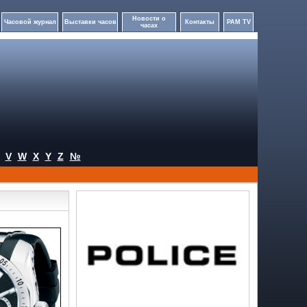
Новости о
Часовой журнал
Выставки часов
Контакты
PAM TV
часах
V
W
X
Y
Z
№