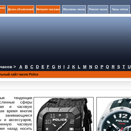
сов
Доска объявлений
Интернет магазин
Магазины часов
Ремонт часов
Часы оптом
часов >
A
B
C
D
E
F
G
H
I
J
K
L
M
N
O
P
Q
R
S
T
U
ьный сайт часов Police
ые
тенденции
исленные сферы
ючая и часовую
щее время многие
, занимающиеся
ы и аксессуаров,
енную часовую
емя назад носить