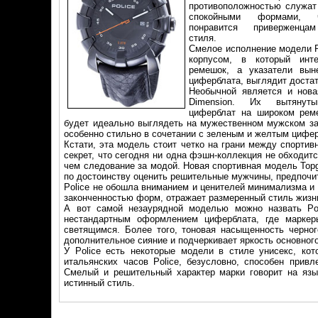
противоположностью служат
спокойными формами, ч
понравится приверженцам
стиля.
Смелое исполнение модели 
корпусом, в который инте
ремешок, а указатели вын
циферблата, выглядит достат
Необычной является и нова
Dimension. Их вытянуты
циферблат на широком рем
будет идеально выглядеть на мужественном мужском за
особенно стильно в сочетании с зеленым и желтым цифе
Кстати, эта модель стоит четко на грани между спортив
секрет, что сегодня ни одна фэшн-коллекция не обходитс
чем следование за модой. Новая спортивная модель Top
по достоинству оценить решительные мужчины, предпоч
Police не обошла вниманием и ценителей минимализма и 
законченностью форм, отражает размеренный стиль жизн
А вот самой незаурядной моделью можно назвать Pol
нестандартным оформлением циферблата, где маркер
светящимся. Более того, тоновая насыщенность черног
дополнительное сияние и подчеркивает яркость основного 
У Police есть некоторые модели в стиле унисекс, ко
итальянских часов Police, безусловно, способен прив
Смелый и решительный характер марки говорит на язык
истинный стиль.