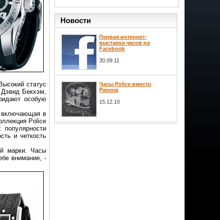
Новости
Первая интернет-
выставка часов на
Facebook
30.09.11
 Высокий статус
Часы Police вместо
Panerai
, Дэвид Бекхэм,
придают особую
15.12.10
, включающая в
оллекция Police
х популярности
сть и четкость
ой марки. Часы
ебе внимание, -