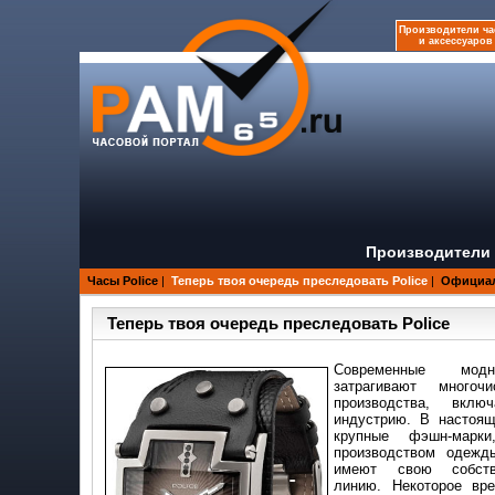
Производители ча
и аксессуаров
Производители 
Часы Police
|
Теперь твоя очередь преследовать Police
|
Официал
Теперь твоя очередь преследовать Police
Современные модн
затрагивают многоч
производства, вкл
индустрию. В настоя
крупные фэшн-марки
производством одежд
имеют свою собств
линию. Некоторое вр