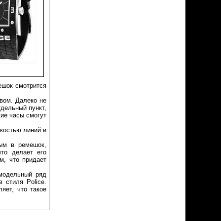
ешок смотрится
твом. Далеко не
тдельный пункт,
ие часы смогут
ткостью линий и
ым в ремешок,
то делает его
м, что придает
 модельный ряд
 стиля Police.
яет, что такое