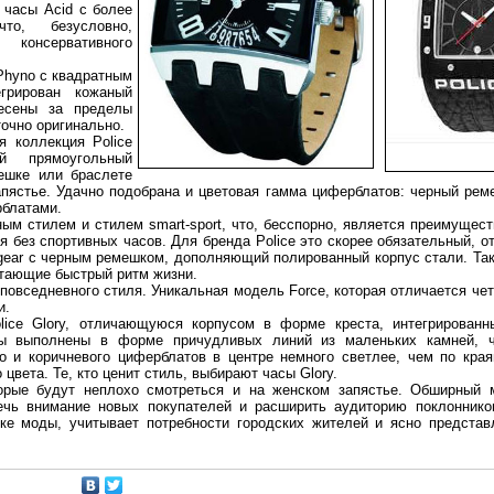
 часы Acid с более
то, безусловно,
 консервативного
Phyno с квадратным
грирован кожаный
есены за пределы
очно оригинально.
я коллекция Police
й прямоугольный
ешке или браслете
пястье. Удачно подобрана и цветовая гамма циферблатов: черный рем
рблатами.
ным стилем и стилем smart-sport, что, бесспорно, является преимущес
я без спортивных часов. Для бренда Police это скорее обязательный, о
gear с черным ремешком, дополняющий полированный корпус стали. Так
итающие быстрый ритм жизни.
повседневного стиля. Уникальная модель Force, которая отличается че
и.
ice Glory, отличающуюся корпусом в форме креста, интегрированн
ы выполнены в форме причудливых линий из маленьких камней, ч
о и коричневого циферблатов в центре немного светлее, чем по края
цвета. Те, кто ценит стиль, выбирают часы Glory.
торые будут неплохо смотреться и на женском запястье. Обширный
лечь внимание новых покупателей и расширить аудиторию поклонников
е моды, учитывает потребности городских жителей и ясно представл