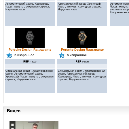
Автоматический завод, Хронограф,
Автоматический завод, Хронограф,
Автоматически
Часы , минуты , секундная стрелка,
Часы , минуты , секундная стрелка,
Часы , минуты 
Наручные часы
Наручные часы
указатель втор
Наручные час
Porsche Design Rattrapante
Porsche Design Rattrapante
в избранное
в избранное
REF
REF
P'6920
P'6920
Специальная серия , лимитированная
Специальная серия , лимитированная
серия, Автоматический завод,
серия, Автоматический завод,
Хронограф, Часы , минуты , секундная
Хронограф, Часы , минуты , секундная
стрелка, Наручные часы
стрелка, Наручные часы
Видео