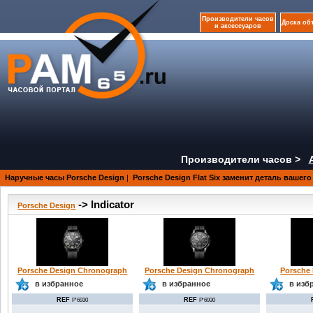
Производители часов
Доска об
и аксессуаров
Производители часов >
Наручные часы Porsche Design
|
Porsche Design Flat Six заменит деталь вашего
-> Indicator
Porsche Design
Porsche Design Chronograph
Porsche Design Chronograph
Porsche 
в избранное
в избранное
в изб
REF
REF
P'6930
P'6930