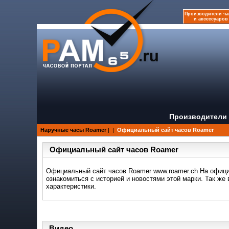
Производители ча
и аксессуаров
Производители 
Наручные часы Roamer
|
|
Официальный сайт часов Roamer
Официальный сайт часов Roamer
Официальный сайт часов Roamer www.roamer.ch На офици
ознакомиться с историей и новостями этой марки. Так же
характеристики.
Видео