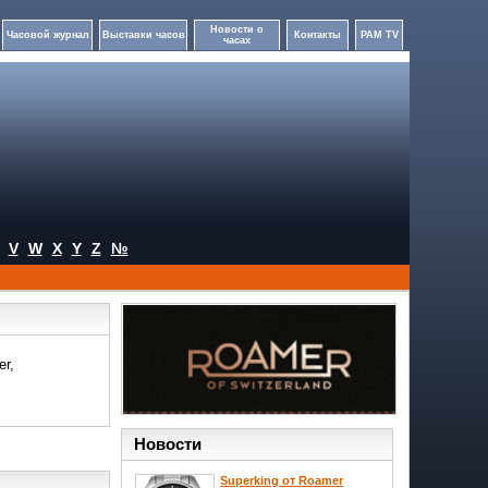
Новости о
Часовой журнал
Выставки часов
Контакты
PAM TV
часах
V
W
X
Y
Z
№
r,
Новости
Superking от Roamer