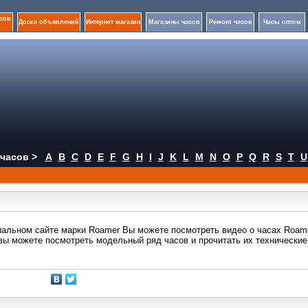
сов
Доска объявлений
Интернет магазин
Магазины часов
Ремонт часов
Часы оптом
часов >
A
B
C
D
E
F
G
H
I
J
K
L
M
N
O
P
Q
R
S
T
U
альном сайте марки Roamer Вы можете посмотреть видео о часах Roame
 вы можете посмотреть модельный ряд часов и прочитать их технические