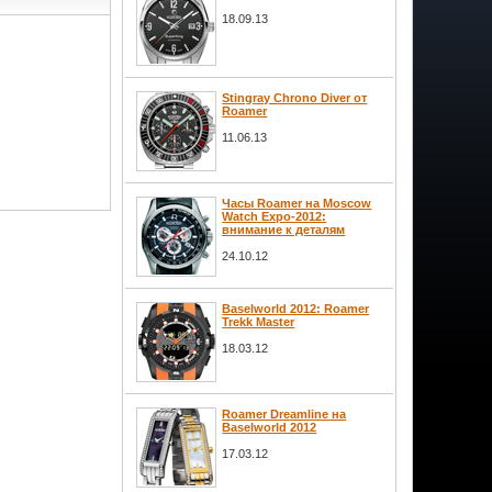
18.09.13
Stingray Chrono Diver от
Roamer
11.06.13
Часы Roamer на Moscow
Watch Expo-2012:
внимание к деталям
24.10.12
Baselworld 2012: Roamer
Trekk Master
18.03.12
Roamer Dreamline на
Baselworld 2012
17.03.12