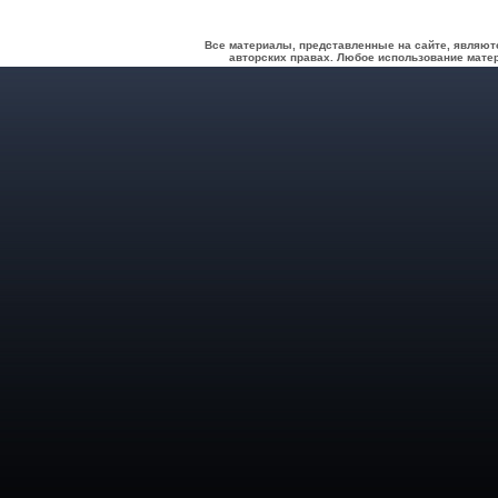
Все материалы, представленные на сайте, являют
авторских правах. Любое использование матер