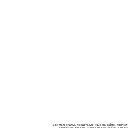
Все материалы, представленные на сайте, являют
авторских правах. Любое использование матер