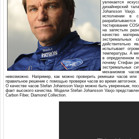
увлекается иску
дизайнерский тал
Johansson Vaxjo.
исполнении в с
разрабатываются
тестирование COSC
на запястьях раз
качество матери
экстремальных с
действительно яв
испытывает огром
температуры. А ме
в определенном п
почему Стефан ре
экстремальных си
механизмов часо
невозможно. Например, как можно проверить ремешки часов или 
правильное решение с помощью проверки часов во время автогонок.
О качестве часов Stefan Johansson Vaxjo можно быть уверенным, пос
факт высокого качества. Модели Stefan Johansson Vaxjo представлен
Carbon Fiber, Diamond Collection.