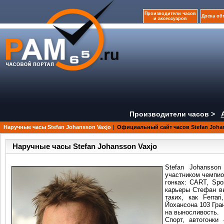
Производители часов
Доска об
и аксессуаров
Производители часов >
Наручные часы Stefan Johansson Vaxjo
|
Официальный сайт часов Stefan Johan
Наручные часы Stefan Johansson Vaxjo
Stefan Johansson
участником чемпио
гонках: CART, Spor
карьеры Стефан вы
таких, как Ferrar
Йохансона 103 Гра
на выносливость.
Спорт, автогонки