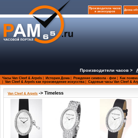
Производители часов
Доска об
и аксессуаров
Производители часов >
Часы Van Cleef & Arpels
|
История Дома
|
Рождение символа - феи
|
Как появил
|
Van Cleef & Arpels как произведение искусства
|
Садовые часы Van Cleef & Ar
-> Timeless
Van Cleef & Arpels