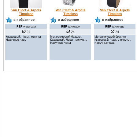
Van Cleef & Arpels
Van Cleef & Arpels
Van Cleef & Arpels
Timeless
Timeless
Timeless
в избранное
в избранное
в избранное
REF
REF
REF
WJWF0019
WJWI0819
WJWF0119
24
24
24
Кварцевый, Часы , минуты ,
Металлический браслет,
Металлический браслет,
Наручные часы
Кварцевый, Часы , минуты ,
Кварцевый, Часы , минуты ,
Наручные часы
Наручные часы