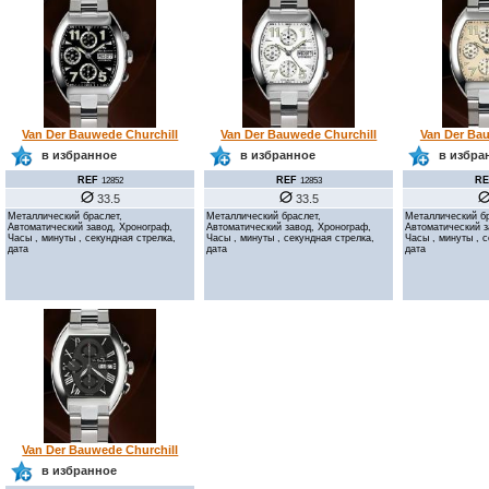
Van Der Bauwede Churchill
Van Der Bauwede Churchill
Van Der Bau
в избранное
в избранное
в избра
REF
REF
RE
12852
12853
33.5
33.5
Металлический браслет,
Металлический браслет,
Металлический бр
Автоматический завод, Хронограф,
Автоматический завод, Хронограф,
Автоматический з
Часы , минуты , секундная стрелка,
Часы , минуты , секундная стрелка,
Часы , минуты , 
дата
дата
дата
Van Der Bauwede Churchill
в избранное