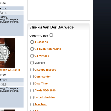
нное
F
12763
33.5
аслет,
авод, Хронограф,
секундная стрелка,
Линии Van Der Bauwede
Отметить все
4 Seasons
GT Evolution XSR48
GT Vintage
Magnum
Champs Elysees
wede Churchill
нное
Commander
F
12653
Dual Time
33.5
авод, Хронограф,
Alexis VDB 1890
секундная стрелка,
и
Labyrinthe Men
Java Men