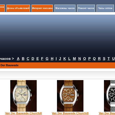
сов
Доска объявлений
Интернет магазин
Магазины часов
Ремонт часов
Часы оптом
часов >
A
B
C
D
E
F
G
H
I
J
K
L
M
N
O
P
Q
R
S
T
U
 Der Bauwede
Van Der Bauwede Churchill
Van Der Bauwede Churchill
Van Der Bau