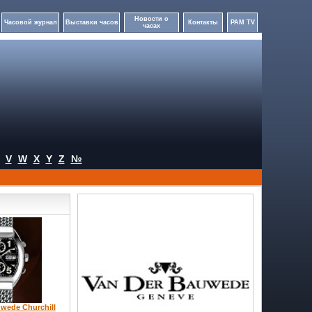
Новости о
Часовой журнал
Выставки часов
Контакты
PAM TV
часах
V
W
X
Y
Z
№
wede Churchill