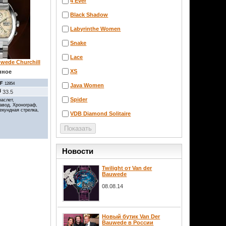
4 Ever
Black Shadow
Labyrinthe Women
Snake
Lace
wede Churchill
XS
нное
F
12854
Java Women
33.5
Spider
аслет,
авод, Хронограф,
секундная стрелка,
VDB Diamond Solitaire
Новости
Twilight от Van der
Bauwede
08.08.14
Новый бутик Van Der
Bauwede в России