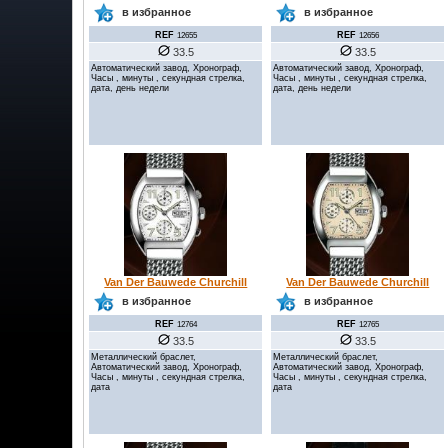
в избранное
в избранное
REF
REF
12655
12656
33.5
33.5
Автоматический завод, Хронограф,
Автоматический завод, Хронограф,
Часы , минуты , секундная стрелка,
Часы , минуты , секундная стрелка,
дата, день недели
дата, день недели
Van Der Bauwede Churchill
Van Der Bauwede Churchill
в избранное
в избранное
REF
REF
12764
12765
33.5
33.5
Металлический браслет,
Металлический браслет,
Автоматический завод, Хронограф,
Автоматический завод, Хронограф,
Часы , минуты , секундная стрелка,
Часы , минуты , секундная стрелка,
дата
дата