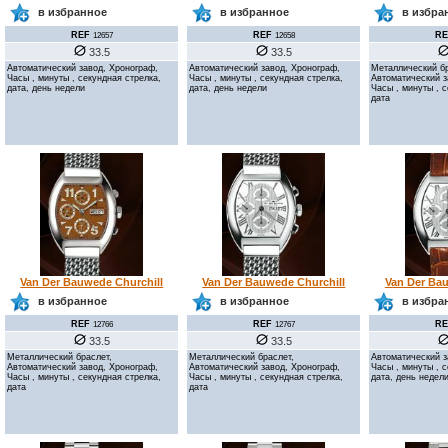
в избранное
в избранное
в избра
REF
REF
RE
12657
12658
33.5
33.5
Автоматический завод, Хронограф,
Автоматический завод, Хронограф,
Металлический бр
Часы , минуты , секундная стрелка,
Часы , минуты , секундная стрелка,
Автоматический з
дата, день недели
дата, день недели
Часы , минуты , 
дата
Van Der Bauwede Churchill
Van Der Bauwede Churchill
Van Der Bau
в избранное
в избранное
в избра
REF
REF
RE
12766
12767
33.5
33.5
Металлический браслет,
Металлический браслет,
Автоматический з
Автоматический завод, Хронограф,
Автоматический завод, Хронограф,
Часы , минуты , 
Часы , минуты , секундная стрелка,
Часы , минуты , секундная стрелка,
дата, день недел
дата
дата