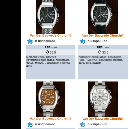
Van Der Bauwede Churchill
Van Der Bauwede Churchill
в избранное
в избранное
REF
REF
12768
12654
33.5
33.5
Металлический браслет,
Автоматический завод, Хронограф,
Автоматический завод, Хронограф,
Часы , минуты , секундная стрелка,
Часы , минуты , секундная стрелка,
дата, день недели
дата
Van Der Bauwede Churchill
Van Der Bauwede Churchill
в избранное
в избранное