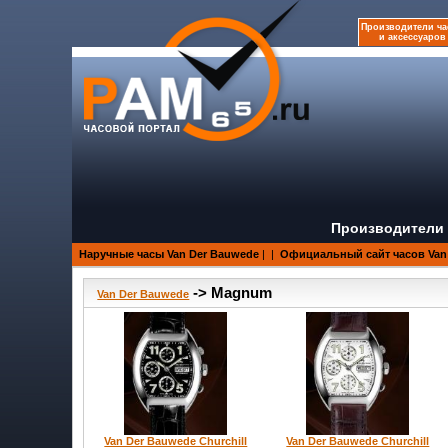
Производители ча
и аксессуаров
Производители 
Наручные часы Van Der Bauwede
|
|
Официальный сайт часов Van
-> Magnum
Van Der Bauwede
Van Der Bauwede Churchill
Van Der Bauwede Churchill