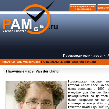
Производители часов
Доска об
и аксессуаров
Производители часов >
Наручные часы Van der Gang
|
Официальный сайт часов Van der Gang
Наручные часы Van der Gang
Голландская часовая ко
которая берет свое начало
была основана в 1990 г
мануфактура Van der Gan
находящемся за центром 
было построено как сель
колледж в конце 40-х го
качестве школы до 2005 го