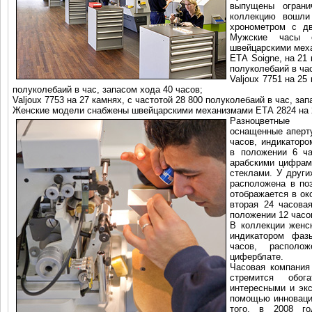
выпущены ограни
коллекцию вошли
хронометром с д
Мужские часы 
швейцарскими мех
ЕТА Soigne, на 21 
полуколебаий в час
Valjoux 7751 на 25
полуколебаий в час, запасом хода 40 часов;
Valjoux 7753 на 27 камнях, с частотой 28 800 полуколебаий в час, за
Женские модели снабжены швейцарскими механизмами ЕТА 2824 на 25 
Разноцветные 
оснащенные аперту
часов, индикаторо
в положении 6 ча
арабскими цифрам
стеклами. У други
расположена в поз
отображается в ок
вторая 24 часова
положении 12 часо
В коллекции женс
индикатором фа
часов, располо
циферблате.
Часовая компания
стремится обог
интересными и эк
помощью инноваци
того, в 2008 г