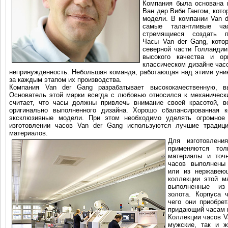
Компания была основана 
Ван дер Виби Гангом, кото
модели. В компании Van d
самые талантливые ча
стремящиеся создать пр
Часы Van der Gang, кото
северной части Голланди
высокого качества и ор
классическом дизайне часо
непринужденность. Небольшая команда, работающая над этими уни
за каждым этапом их производства.
Компания Van der Gang разрабатывает высококачественную, в
Основатель этой марки всегда с любовью относился к механически
считает, что часы должны привлечь внимание своей красотой, в
оригинально выполненного дизайна. Хорошо сбалансированная 
эксклюзивные модели. При этом необходимо уделять огромное
изготовлении часов Van der Gang используются лучшие традици
материалов.
Для изготовлен
применяются тол
материалы и точ
часов выполнены
или из нержавею
коллекции этой м
выполненные из 
золота. Корпуса 
чего они приобрет
придающий часам 
Коллекции часов V
мужские, так и ж