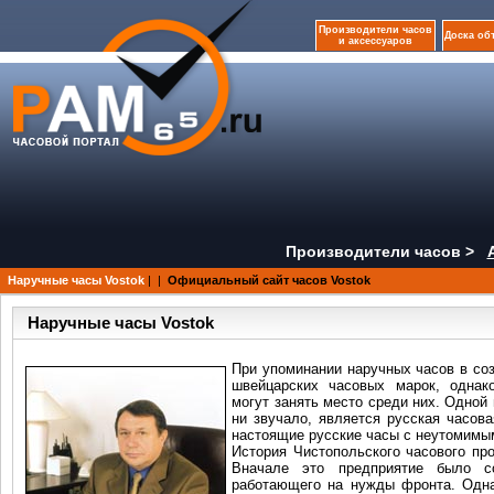
Производители часов
Доска об
и аксессуаров
Производители часов >
Наручные часы Vostok
|
|
Официальный сайт часов Vostok
Наручные часы Vostok
При упоминании наручных часов в соз
швейцарских часовых марок, однак
могут занять место среди них. Одной 
ни звучало, является русская часова
настоящие русские часы с неутомимы
История Чистопольского часового пр
Вначале это предприятие было со
работающего на нужды фронта. Одна