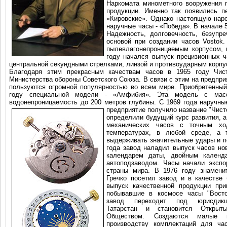
Наркомата минометного вооружения 
продукции. Именно так появились п
«Кировские». Однако настоящую нар
наручные часы - «Победа». В начале 
Надежность, долговечность, безупр
основой при создании часов Vostok
пылевлагонепроницаемым корпусом, 
году начался выпуск прецизионных ча
центральной секундными стрелками, линзой и противоударным корпусо
Благодаря этим прекрасным качествам часов в 1965 году Чис
Министерства обороны Советского Союза. В связи с этим на предпр
пользуются огромной популярностью во всем мире. Приобретенный
году специальной модели - «Амфибия». Эта модель с масс
водонепроницаемость до 200 метров глубины. С 1969 года наручные
предприятие получило название "Чист
определили будущий курс развития, а
механических часов с точным х
температурах, в любой среде, а 
выдерживать значительные удары и пе
года завод наладил выпуск часов нов
календарем даты, двойным календ
автоподзаводом. Часы начали экспо
страны мира. В 1976 году знамени
Гречко посетил завод и в качестве 
выпуск качественной продукции пр
побывавшие в космосе часы "Восто
завод переходит под юрисдикц
Татарстан и становится Открыт
Обществом. Создаются малые п
производству комплектаций для ча