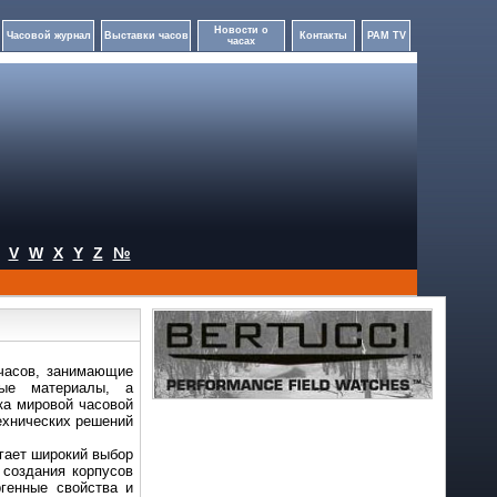
Новости о
Часовой журнал
Выставки часов
Контакты
PAM TV
часах
V
W
X
Y
Z
№
 часов, занимающие
ные материалы, а
ка мировой часовой
ехнических решений
агает широкий выбор
 создания корпусов
генные свойства и