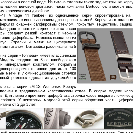
 коррозии в соленой воде. Из титана сделаны также задние крышки корп
а низкий ценовой диапазон, часы компании Bertucci отличаются вы
ым классическим дизайном.
-4T Vintage 44 Yankee» из одноименной серии спроектирована на 
 механизма с использованием драгоценных камней. Корпус изготовлен и
иферблат снабжен сапфировым стеклом, покрытым веществом, защи
 Заводная головка и
задняя крышка часов
ксы создают резкий контраст с черным
чтение циферблата. Ремешок выполнен из
орпус. Стрелки и метки на циферблате
ным титаном. Батарейки рассчитаны на 5
 из серии «Tonneau» имеет классический
 Модель создана на базе швейцарского
ен минеральным кристаллом, покрытым
онепроницаемость часов достигает 100
вые метки и люминесцированные стрелки
енный ремешок сделан из двухслойного
авлены в серии «M-1S Womens». Корпус
полнен в традиционном классическом стиле. В сборке модели испо
в. Для легкого прочтения циферблата стрелки часов покрыты люминес
ерблата. У некоторых моделей этой серии оборотная часть цифербл
таны от 2 до 3 лет.