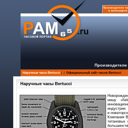
Производители ча
и аксессуаров
Производители 
Наручные часы Bertucci
|
|
Официальный сайт часов Bertucci
Наручные часы Bertucci
Новорожден
нишу «fie
инновацион
индустрии.
и новаторс
Компания B
титановых 
большинств