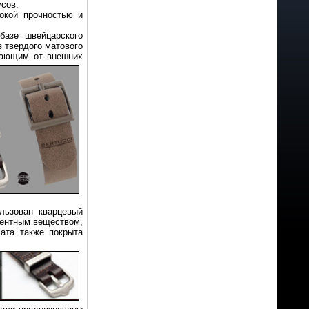
усов.
сокой прочностью и
базе швейцарского
з твердого матового
щающим от внешних
льзован кварцевый
центным веществом,
ата также покрыта