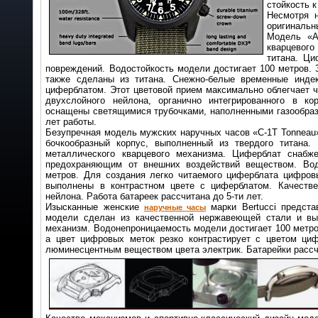
стойкость к
Несмотря н
оригинальн
Модель «A
кварцевого
титана. Ц
повреждений. Водостойкость модели достигает 100 метров.
также сделаны из титана. Снежно-белые временные инде
циферблатом. Этот цветовой прием максимально облегчает 
двухслойного нейлона, органично интегрированного в к
оснащены светящимися трубочками, наполненными газообраз
лет работы.
Безупречная модель мужских наручных часов «C-1T Tonneau»
бочкообразный корпус, выполненный из твердого титана.
металлического кварцевого механизма. Циферблат снабж
предохраняющим от внешних воздействий веществом. Вод
метров. Для создания легко читаемого циферблата цифро
выполнены в контрастном цвете с циферблатом. Качеств
нейлона. Работа батареек рассчитана до 5-ти лет.
Изысканные женские
марки Bertucci предст
наручные часы
модели сделан из качественной нержавеющей стали и вы
механизм. Водонепроницаемость модели достигает 100 метро
а цвет цифровых меток резко контрастирует с цветом циф
люминесцентным веществом цвета электрик. Батарейки рассчи