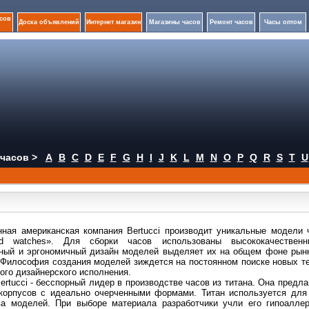
сов
Доска объявлений
Интернет магазин
Магазины часов
Ремонт часов
Часы оптом
часов >
A
B
C
D
E
F
G
H
I
J
K
L
M
N
O
P
Q
R
S
T
U
ная американская компания Bertucci производит уникальные модели
ld watches». Для сборки часов использованы высококачествен
ный и эргономичный дизайн моделей выделяет их на общем фоне рын
 Философия создания моделей зиждется на постоянном поиске новых т
кого дизайнерского исполнения.
ertucci - бесспорный лидер в производстве часов из титана. Она предл
корпусов с идеально очерченными формами. Титан используется для
а моделей. При выборе материала разработчики учли его гипоаллер