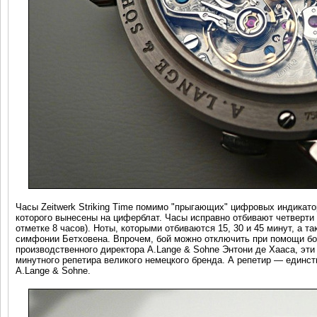
Часы Zeitwerk Striking Time помимо "прыгающих" цифровых индикат
которого вынесены на циферблат. Часы исправно отбивают четверти (
отметке 8 часов). Ноты, которыми отбиваются 15, 30 и 45 минут, а т
симфонии Бетховена. Впрочем, бой можно отключить при помощи бок
производственного директора A.Lange & Sohne Энтони де Хааса, эт
минутного репетира великого немецкого бренда. А репетир — единст
A.Lange & Sohne.