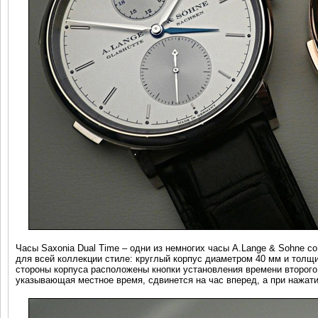
Часы Saxonia Dual Time – одни из немногих часы A.Lange & Sohne 
для всей коллекции стиле: круглый корпус диаметром 40 мм и толщин
стороны корпуса расположены кнопки установления времени второго ч
указывающая местное время, сдвинется на час вперед, а при нажатии