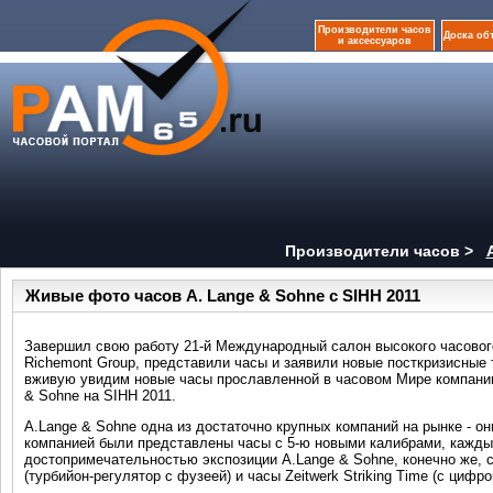
Производители часов
Доска об
и аксессуаров
Производители часов >
Живые фото часов A. Lange & Sohne с SIHH 2011
Завершил свою работу 21-й Международный салон высокого часового
Richemont Group, представили часы и заявили новые посткризисные
вживую увидим новые часы прославленной в часовом Мире компании
& Sohne на SIHH 2011.
A.Lange & Sohne одна из достаточно крупных компаний на рынке - о
компанией были представлены часы с 5-ю новыми калибрами, кажды
достопримечательностью экспозиции A.Lange & Sohne, конечно же, ста
(турбийон-регулятор с фузеей) и часы Zeitwerk Striking Time (с цифр