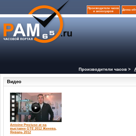
Производители часов
Доска об
и аксессуаров
Производители часов >
Видео
Antoine Preziuso at на
выставке GTE 2012 Женева,
Январь 2012